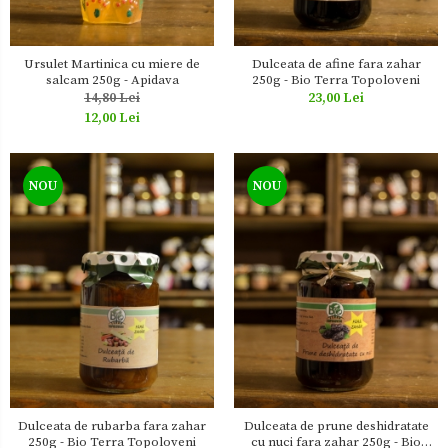
Ursulet Martinica cu miere de
Dulceata de afine fara zahar
salcam 250g - Apidava
250g - Bio Terra Topoloveni
14,80 Lei
23,00 Lei
12,00 Lei
NOU
NOU
Dulceata de rubarba fara zahar
Dulceata de prune deshidratate
250g - Bio Terra Topoloveni
cu nuci fara zahar 250g - Bio