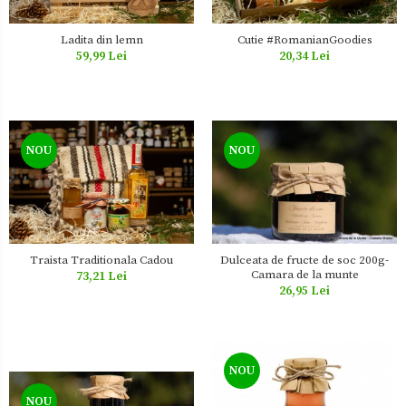
Zacusca
Ladita din lemn
Cutie #RomanianGoodies
59,99 Lei
20,34 Lei
NOU
NOU
Traista Traditionala Cadou
Dulceata de fructe de soc 200g-
Camara de la munte
73,21 Lei
26,95 Lei
NOU
NOU