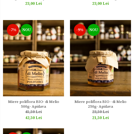
Terra Topoloveni
23,00 Lei
23,00 Lei
-7%
NOU
-9%
NOU
Miere poliflora BIO- di Melio
Miere poliflora BIO - di Melio
500g- Apidava
250g- Apidava
45,50 Lei
23,50 Lei
42,50 Lei
21,50 Lei