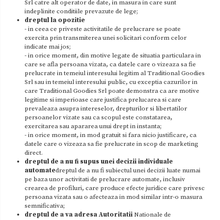
Srl catre alt operator de date, in masura in care sunt
indeplinite conditiile prevazute de lege;
dreptul la opozitie
- in ceea ce priveste activitatile de prelucrare se poate
exercita prin transmiterea unei solicitari conform celor
indicate mai jos;
- in orice moment, din motive legate de situatia particulara in
care se afla persoana vizata, ca datele care o vizeaza sa fie
prelucrate in temeiul interesului legitim al Traditional Goodies
Srl sau in temeiul interesului public, cu exceptia cazurilor in
care Traditional Goodies Srl poate demonstra ca are motive
legitime si imperioase care justifica prelucarea si care
prevaleaza asupra intereselor, drepturilor si libertatilor
persoanelor vizate sau ca scopul este constatarea,
exercitarea sau apararea unui drept in instanta;
- in orice moment, in mod gratuit si fara nicio justificare, ca
datele care o vizeaza sa fie prelucrate in scop de marketing
direct.
dreptul de a nu fi supus unei decizii individuale
automate
dreptul de a nu fi subiectul unei decizii luate numai
pe baza unor activitati de prelucrare automate, inclusiv
crearea de profiluri, care produce efecte juridice care privesc
persoana vizata sau o afecteaza in mod similar intr-o masura
semnificativa;
dreptul de a va adresa Autoritatii
Nationale de