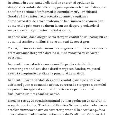
In situatia in care sunteti client si va exercitati optiunea de
stergere a contului de utilizator, prin apasarea butonul "stergere
cont" din sectiunea "informatiile contului meu", Traditional
Goodies Srl va interpreta aceasta actiune ca optiunea
dumneavoastra de a va dezabona de la primirea de comunicari
comerciale prin care va tinem la curent despre produsele si
serviciile oferite prin intermediul site-ului.
In acest sens, daca alegeti sa va stergeti contul de utilizator, nu va
vom mai trimite e-mailuri si / sau sms-uri de acest gen.
Totusi, dorim sa va informam ca stergerea contului nu va avea ca
efect automat stergerea datelor dumneavoastra cu caracter
personal.
In cazul in care doriti sa nu va mai fie prelucrate datele cu
caracter personal sau daca doriti stergerea datelor, va puteti
exercita drepturile detaliate la punctul 6 de mai jos.
In cazul in care solicitati stergerea contului, insa pe acel cont
exista cel putin o comanda activa, cererea de stergere a contului
va putea fi inregistrata numai dupa livrarea produselor si
finalizarea ultimei comenzi active.
Daca va retrageti consimtamantul pentru prelucrarea datelor in
scop de marketing, Traditional Goodies Srl va inceta prelucrarea
datelor dumneavoastra cu caracter personal in acest scop, fara
insa a afecta prelucrarile desfasurate de Traditional Goodies Srl