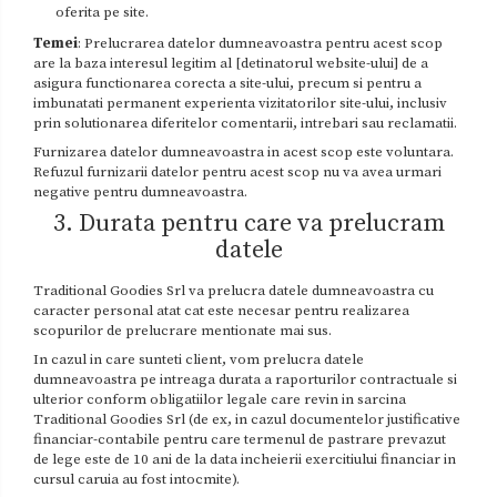
oferita pe site.
Temei
: Prelucrarea datelor dumneavoastra pentru acest scop
are la baza interesul legitim al [detinatorul website-ului] de a
asigura functionarea corecta a site-ului, precum si pentru a
imbunatati permanent experienta vizitatorilor site-ului, inclusiv
prin solutionarea diferitelor comentarii, intrebari sau reclamatii.
Furnizarea datelor dumneavoastra in acest scop este voluntara.
Refuzul furnizarii datelor pentru acest scop nu va avea urmari
negative pentru dumneavoastra.
3. Durata pentru care va prelucram
datele
Traditional Goodies Srl va prelucra datele dumneavoastra cu
caracter personal atat cat este necesar pentru realizarea
scopurilor de prelucrare mentionate mai sus.
In cazul in care sunteti client, vom prelucra datele
dumneavoastra pe intreaga durata a raporturilor contractuale si
ulterior conform obligatiilor legale care revin in sarcina
Traditional Goodies Srl (de ex, in cazul documentelor justificative
financiar-contabile pentru care termenul de pastrare prevazut
de lege este de 10 ani de la data incheierii exercitiului financiar in
cursul caruia au fost intocmite).