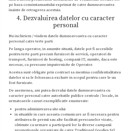
pe baza consimtamantului exprimat de catre dumneavoastra
inainte de retragerea acestuia.
4. Dezvaluirea datelor cu caracter
personal
Nu inchiriem / vindem datele dumneavoastra cu caracter
personal catre terte parti.
Pe langa operator, in anumite situatii, datele pot fi accesibile
pentru terte parti precum furnizori de servicii, operatori de
transport, furnizori de hosting, companii IT, numite, daca este
necesar, ca persoane imputernicite de Operator.
Acestea sunt obligate prin contract sa mentina confidentialitatea
datelor si sa le foloseasca exclusiv in scopul pentru care le-au
fost furnizate.
De asemenea, am putea dezvalui datele dumneavoastra cu
caracter personal catre autoritatile publice centrale / locale, in
urmatoarele cazuri exemplificativ enumerate:
pentru administrarea site-ului
in situatiile in care aceasta comunicare ar fi necesara pentru
atribuirea de premii sau alte facilitati persoanelor vizate,
obtinute ca urmare a participarii lor la diverse campanii
promotionale organizate de catre Traditional Goodies Srl