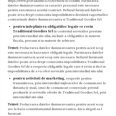
https://www.pravaliamica.ro/termeni-si-conditii. Furnizarea
datelor dumneavoastra cu caracter personal este necesara
pentru executarea acestui contract. Refuzul furnizarii datelor
poate avea drept consecinta imposibilitatea derularii raporturilor
contractuale dintre dumneavoastra si Traditional Goodies Srl.
pentru indeplinirea obligatiilor legale ce revin
Traditional Goodies Srl
in contextul serviciilor prestate
prin intermediul site-ului, inclusiv a obligatiilor in materie
fiscala, precum si in materie de arhivare.
Temei
: Prelucrarea datelor dumneavoastra pentru acest scop
este necesara in baza unor obligatii legale. Furnizarea datelor
dumneavoastra in acest scop este necesara. Refuzul furnizarii
datelor poate avea drept consecinta imposibilitatea Traditional
Goodies Srl de a respecta obligatiile legale care ii revin si deci in
imposibilitatea de a va oferi serviciile prin intermediul site-ului.
pentru activitati de marketing
, respectiv pentru
transmiterea, prin intermediul mijloacelor de comunicare la
distanta (e-mail, sms) de comunicari comerciale privind
produsele si serviciile oferite de Traditional Goodies Srl, prin
intermediul site-ului.
Temei
: Prelucrarea datelor dumneavoastra pentru acest scop
are la baza consimtamantul dumneavoastra, daca alegeti sa-l
furnizati.