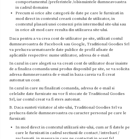
comportamentul /preferintele /obisnuintele dumneavoastra
in cadrul domains
Precum si orice alte categorii de date pe care le furnizati in
mod direct in contextul crearii contului de utilizator, in
contextul plasarii unei comenzi prin intermediul site-ului sau
in orice alt mod care rezulta din utilizarea site-ului.
Daca pentru a va crea cont de utilizator pe site, utilizati contul
dumneavoastra de Facebook sau Google, Traditional Goodies Srl
va prelucra urmatoarele date publice de profil afisate de
aplicatiile respective: nume utilizator, adresa de e-mail.
In cazul in care alegeti sa va creati cont de utilizator doar inainte
de a finaliza comanda unui produs disponibil pe site, se va solicita
adresa dumneavoastra de e-mail in baza careia va fi creat
automat un cont.
In cazul in care nu finalizati comanda, adresa de e-mail si
celelalte date furnizate nu vor fi stocate de Traditional Goodies
Srl, iar contul creat va fi sters automat.
B. Daca sunteti vizitator al site-ului, Traditional Goodies Srl va
prelucra datele dumneavoastra cu caracter personal pe care le
furnizati:
In mod direct in contextul utilizarii site-ului, cum ar fi datele pe
care le furnizati in cadrul sectiunii de contact / intrebari /
reclamatii, in masura in care ne contactati in acest fel