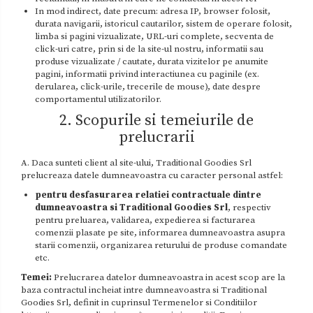
In mod indirect, date precum: adresa IP, browser folosit,
durata navigarii, istoricul cautarilor, sistem de operare folosit,
limba si pagini vizualizate, URL-uri complete, secventa de
click-uri catre, prin si de la site-ul nostru, informatii sau
produse vizualizate / cautate, durata vizitelor pe anumite
pagini, informatii privind interactiunea cu paginile (ex.
derularea, click-urile, trecerile de mouse), date despre
comportamentul utilizatorilor.
2. Scopurile si temeiurile de
prelucrarii
A. Daca sunteti client al site-ului, Traditional Goodies Srl
prelucreaza datele dumneavoastra cu caracter personal astfel:
pentru desfasurarea relatiei contractuale dintre
dumneavoastra si Traditional Goodies Srl
, respectiv
pentru preluarea, validarea, expedierea si facturarea
comenzii plasate pe site, informarea dumneavoastra asupra
starii comenzii, organizarea returului de produse comandate
etc.
Temei:
Prelucrarea datelor dumneavoastra in acest scop are la
baza contractul incheiat intre dumneavoastra si Traditional
Goodies Srl, definit in cuprinsul Termenelor si Conditiilor