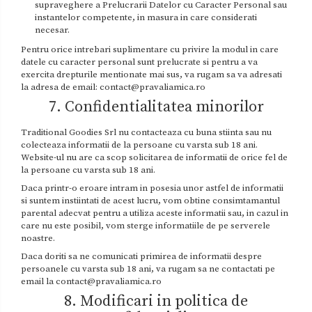
supraveghere a Prelucrarii Datelor cu Caracter Personal sau
instantelor competente, in masura in care considerati
necesar.
Pentru orice intrebari suplimentare cu privire la modul in care
datele cu caracter personal sunt prelucrate si pentru a va
exercita drepturile mentionate mai sus, va rugam sa va adresati
la adresa de email: contact@pravaliamica.ro
7. Confidentialitatea minorilor
Traditional Goodies Srl nu contacteaza cu buna stiinta sau nu
colecteaza informatii de la persoane cu varsta sub 18 ani.
Website-ul nu are ca scop solicitarea de informatii de orice fel de
la persoane cu varsta sub 18 ani.
Daca printr-o eroare intram in posesia unor astfel de informatii
si suntem instiintati de acest lucru, vom obtine consimtamantul
parental adecvat pentru a utiliza aceste informatii sau, in cazul in
care nu este posibil, vom sterge informatiile de pe serverele
noastre.
Daca doriti sa ne comunicati primirea de informatii despre
persoanele cu varsta sub 18 ani, va rugam sa ne contactati pe
email la contact@pravaliamica.ro
8. Modificari in politica de