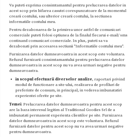
Va puteti exprima consimtamantul pentru prelucrarea datelor in
acest scop prin bifarea casutei corespunzatoare de la momentul
crearii contului, sau ulterior crearii contului, la sectiunea
informatiile contului meu.
Pentru dezabonarea de la primirea unor astfel de comunicari
comerciale puteti folosi optiunea de la finalul fiecarui e-mail/ sms
continand comunicari comerciale. In plus, puteti sa va
dezabonati prin accesarea sectiunii "Informatiile contului meu".
Furnizarea datelor dumneavoastra in acest scop este voluntara.
Refuzul furnizarii consimtamantului pentru prelucrarea datelor
dumneavoastra in acest scop nu va avea urmari negative pentru
dumneavoastra.
in scopul efectuarii diverselor analize
, raportari privind
modul de functionare a site-ului, realizarea de profiluri de
preferinte de consum, in principal, in vederea imbunatatiri
experientei oferite pe site.
Temei
: Prelucrarea datelor dumneavoastra pentru acest scop
are la baza interesul legitim al Traditional Goodies Srl de a
imbunatati permanent experienta clientilor pe site. Furnizarea
datelor dumneavoastra in acest scop este voluntara. Refuzul
furnizarii datelor pentru acest scop nu va avea urmari negative
pentru dumneavoastra.