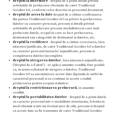
dreptul la informare
- dreptul de a primi detalii privind
activitatile de prelucrare efectuate de catre Traditional
Goodies Srl, conform celor descrise in prezentul document;
dreptul de acces la date
dreptul de a obtine confirmarea
din partea Traditional Goodies Srl cu privire la prelucrarea
datelor cu caracter personal, precum si detalii privind
activitatile de prelucrare precum modalitatea in care sunt
prelucrate datele, scopul in care se face prelucrarea,
destinatarii sau categoriile de destinatari ai datelor, etc;
dreptul la rectificare
- dreptul de a obtine corectarea, fara
intarzieri justificate, de catre Traditional Goodies Srl a datelor
cu caracter personal inexacte/ nejustificate, precum si
completarea datelor incomplete;
dreptul la stergerea datelor
, fara intarzieri nejustificate,
("dreptul de a fi uitat") - se aplica anumite conditii; Este posibil
ca, in urma solicitarii de stergere a datelor, Traditional
Goodies Srl sa anonimizeze aceste date (lipsindu-le astfel de
caracterul personal) si sa continue in aceste conditii
prelucrarea pentru scopuri statistice;
dreptul la restrictionarea prelucrarii
, in anumite
conditii;
dreptul la portabilitatea datelor
- dreptul de a primi datele
cu caracter personal intr-o modalitate structurata, folosita in
mod obisnuit si intr-un format usor de citit, precum si dreptul
ca aceste date sa fie transmise de catre Traditional Goodies