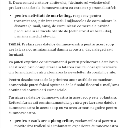
B. Daca sunteti vizitator al site-ului, [detinatorul website-ului]
prelucreaza datele dumneavoastra cu caracter personal astfel:
pentru activitati de marketing
, respectiv pentru
transmiterea, prin intermediul mijloacelor de comunicare la
distanta (e-mail, sms), de comunicari comerciale privind
produsele si serviciile oferite de [detinatorul website-ului],
prin intermediul site-ului.
Temei
: Prelucrarea datelor dumneavoastra pentru acest scop
are la baza consimtamantul dumneavoastra, daca alegeti sa-l
furnizati.
Va puteti exprima consimtamantul pentru prelucrarea datelor in
acest scop prin completarea si bifarea casutei corespunzatoare
din formularul pentru abonarea la newsletter disponibil pe site.
Pentru dezabonarea de la primirea unor astfel de comunicari
comerciale puteti folosi optiunea de la finalul fiecarui e-mail/ sms
continand comunicari comerciale.
Furnizarea datelor dumneavoastra in acest scop este voluntara.
Refuzul furnizarii consimtamantului pentru prelucrarea datelor
dumneavoastra in acest scop nu va avea urmari negative pentru
dumneavoastra.
pentru rezolvarea plangerilor
, reclamatiilor si pentru a
monitoriza traficul si a imbunatati experienta dumneavoastra