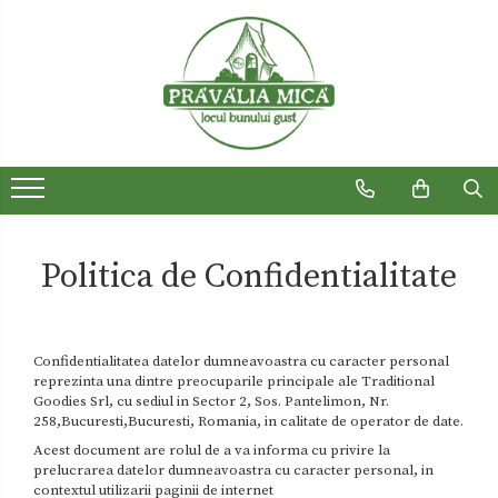
Produse traditionale
Ceaiuri
Dulceturi
Dulceturi fara zahar
Dulciuri de casa
Politica de Confidentialitate
Gemuri
Otet
Confidentialitatea datelor dumneavoastra cu caracter personal
Paste
reprezinta una dintre preocuparile principale ale Traditional
Goodies Srl, cu sediul in Sector 2, Sos. Pantelimon, Nr.
Sirop
258,Bucuresti,Bucuresti, Romania, in calitate de operator de date.
Sosuri
Acest document are rolul de a va informa cu privire la
prelucrarea datelor dumneavoastra cu caracter personal, in
Uleiuri
contextul utilizarii paginii de internet