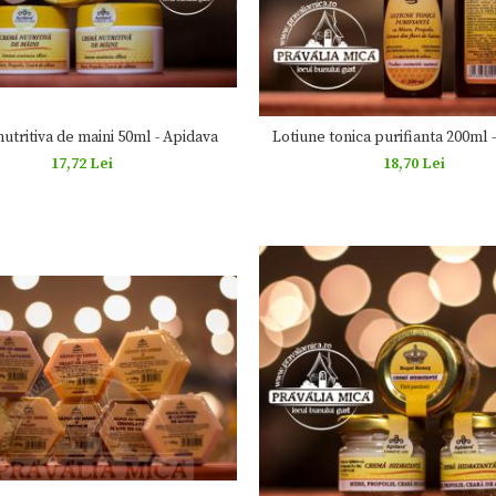
utritiva de maini 50ml - Apidava
Lotiune tonica purifianta 200ml 
17,72 Lei
18,70 Lei