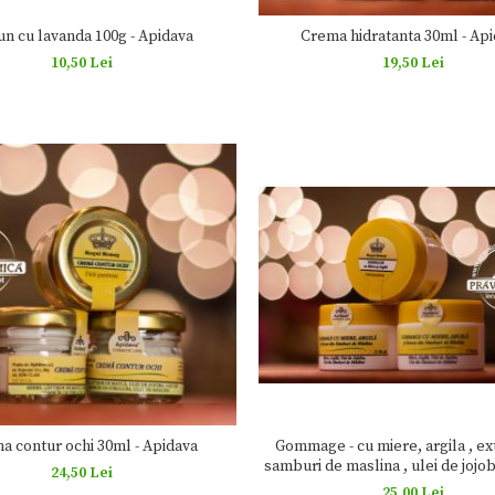
n cu lavanda 100g - Apidava
Crema hidratanta 30ml - Ap
10,50 Lei
19,50 Lei
a contur ochi 30ml - Apidava
Gommage - cu miere, argila , ex
samburi de maslina , ulei de jojob
24,50 Lei
samburi de struguri 30ml - A
25,00 Lei