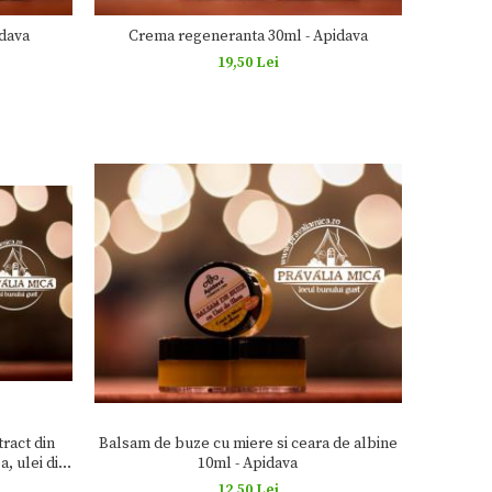
idava
Crema regeneranta 30ml - Apidava
19,50 Lei
tract din
Balsam de buze cu miere si ceara de albine
a, ulei din
10ml - Apidava
pidava
12,50 Lei