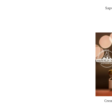
Sapu
Crem