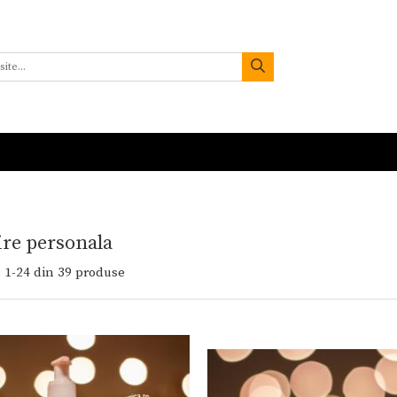
ire personala
:
1-
24
din
39
produse