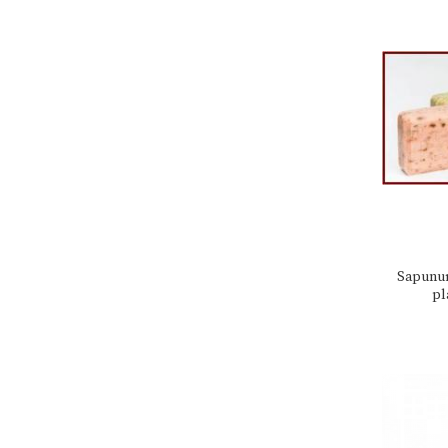
Sapunur
pl