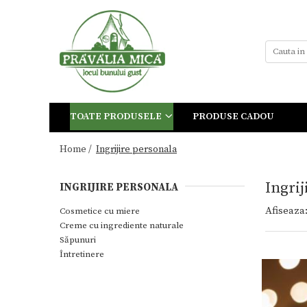
Toate Produsele
Tort de Bezea
Cosuri cadou
Produse traditionale
TOATE PRODUSELE
PRODUSE CADOU
Ceaiuri
Dulceturi
Home /
Ingrijire personala
Dulceturi fara zahar
Ingrij
INGRIJIRE PERSONALA
Dulciuri de casa
Afiseaza
Cosmetice cu miere
Gemuri
Creme cu ingrediente naturale
Otet
Săpunuri
Paste
Întretinere
Sirop
Sosuri