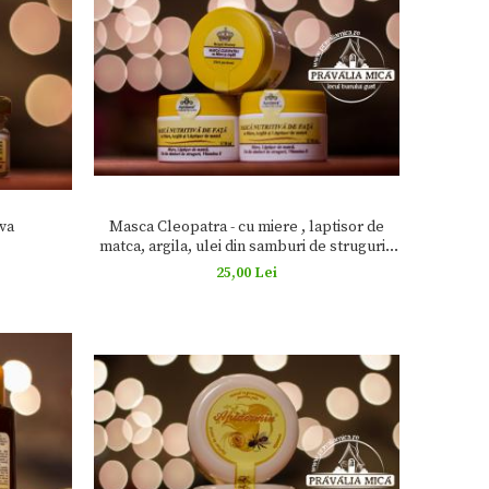
Masca Cleopatra - cu miere , laptisor de
ava
matca, argila, ulei din samburi de struguri ,
vitamina E, 50ml - Apidava
25,00 Lei