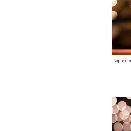
Uleiuri
Zacusca
Miere,suplimente miere
Sucuri,Vinuri
Palinca, Tuica
Noutati
Ingrijire personala
Lapte de
Cadouri