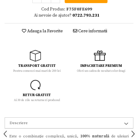
Cod Produs:
F75F0FE699
Ai nevoie de ajutor?
0722.793.231
Adauga la Favorite
Cere informatii
TRANSPORT GRATUIT
IMPACHETARE PREMIUM
Pentru comenzi mai mari de 200 lei
Oferi un cadou de neuitat celor dragi
RETUR GRATUIT
Ai 30 de zile sa returnezi produsul
Descriere
Este o combinaţie complexă, unică,
100% naturală
de uleiuri