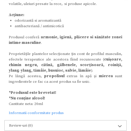
volatile, uleiuri presate la rece, si produse apicole.
Acţiune:
odorizantă si aromatizantă
antibacteriană / antimicotică
Produsul conferă
armonie, igienă, plăcere si sănătate zonei
intime masculine
.
Proprietăţile plantelor selecţionate ţin cont de profilul masculin,
efectele terapeutice ale acestora fiind recunoscute (
cuişoare,
chimin negru, cătină, gălbenele, scorţisoară, roiniţă,
ylang-ylang, tămâie, busuioc, salvie, lămâie
).
Pe lângă acestea,
propolisul
extras în apă şi
mierea
sunt
ingredientele ce fac ca acest produs sa fie unic.
*Produsul este brevetat!
*Nu conţine alcool!
Cantitate neta: 20ml
Informatii conformitate produs
Review-uri
(0)