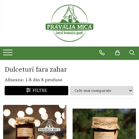
Produse traditionale
Ceaiuri
Dulceturi
Dulceturi fara zahar
Dulciuri de casa
Dulceturi fara zahar
Gemuri
Afiseaza:
1-
8
din
8
produse
Otet
FILTRE
Paste
Sirop
Sosuri
Uleiuri