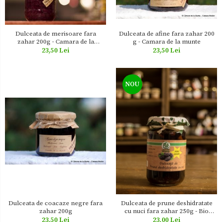
Zacusca
Dulceata de afine fara zahar 200
Dulceata de merisoare fara
g - Camara de la munte
zahar 200g - Camara de la
munte
23,50 Lei
23,50 Lei
NOU
Dulceata de coacaze negre fara
Dulceata de prune deshidratate
zahar 200g
cu nuci fara zahar 250g - Bio
Terra Topoloveni
23,50 Lei
23,00 Lei