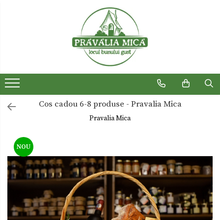
Produse traditionale
Ceaiuri
Dulceturi
Dulceturi fara zahar
Cos cadou 6-8 produse - Pravalia Mica
Dulciuri de casa
Pravalia Mica
Gemuri
Otet
NOU
Paste
Sirop
Sosuri
Uleiuri