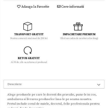
Adauga la Favorite
Cere informatii
TRANSPORT GRATUIT
IMPACHETARE PREMIUM
Pentru comenzi mai mari de 200 lei
Oferi un cadou de neuitat celor dragi
RETUR GRATUIT
Ai 30 de zile sa returnezi produsul
Descriere
Alege produsele pe care le doresti din pravalie, pune-le in cos,
ambalarea si livrarea produselor lasa-le pe seama noastra.
Pretul include cosul de nuiele, decorul, folie profesionala pentru