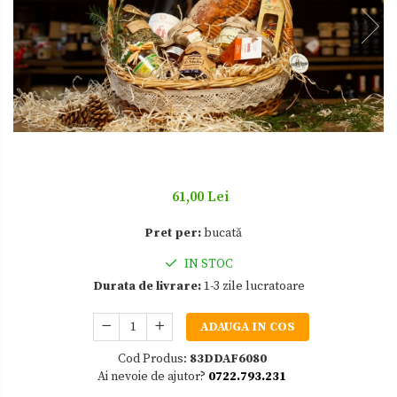
Zacusca
61,00 Lei
Pret per:
bucată
IN STOC
Durata de livrare:
1-3 zile lucratoare
ADAUGA IN COS
Cod Produs:
83DDAF6080
Ai nevoie de ajutor?
0722.793.231