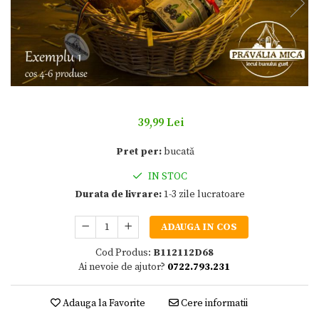
39,99 Lei
Pret per:
bucată
IN STOC
Durata de livrare:
1-3 zile lucratoare
ADAUGA IN COS
Cod Produs:
B112112D68
Ai nevoie de ajutor?
0722.793.231
Adauga la Favorite
Cere informatii