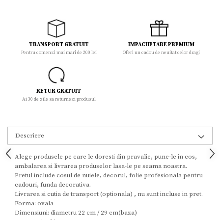
TRANSPORT GRATUIT
IMPACHETARE PREMIUM
Pentru comenzi mai mari de 200 lei
Oferi un cadou de neuitat celor dragi
RETUR GRATUIT
Ai 30 de zile sa returnezi produsul
Descriere
Alege produsele pe care le doresti din pravalie, pune-le in cos,
ambalarea si livrarea produselor lasa-le pe seama noastra.
Pretul include cosul de nuiele, decorul, folie profesionala pentru
cadouri, funda decorativa.
Livrarea si cutia de transport (optionala) , nu sunt incluse in pret.
Forma: ovala
Dimensiuni: diametru 22 cm / 29 cm(baza)