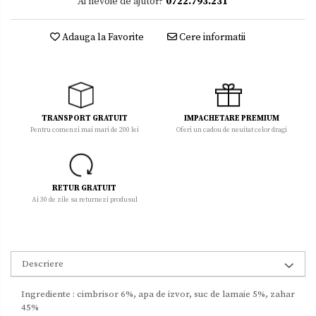
Ai nevoie de ajutor?
0722.793.231
Adauga la Favorite
Cere informatii
TRANSPORT GRATUIT
IMPACHETARE PREMIUM
Pentru comenzi mai mari de 200 lei
Oferi un cadou de neuitat celor dragi
RETUR GRATUIT
Ai 30 de zile sa returnezi produsul
Descriere
Ingrediente : cimbrisor 6%, apa de izvor, suc de lamaie 5%, zahar
45%