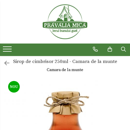
Produse traditionale
Ceaiuri
Dulceturi
Dulceturi fara zahar
Sirop de cimbrisor 250ml - Camara de la munte
Dulciuri de casa
Camara de la munte
Gemuri
Otet
NOU
Paste
Sirop
Sosuri
Uleiuri