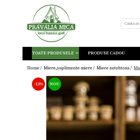
Toate Produsele
Tort de Bezea
Cosuri cadou
Produse traditionale
TOATE PRODUSELE
PRODUSE CADOU
Ceaiuri
Dulceturi
Home /
Miere,suplimente miere /
Miere autohtona /
Mie
Dulceturi fara zahar
-13%
NOU
Dulciuri de casa
Gemuri
Otet
Paste
Sirop
Sosuri