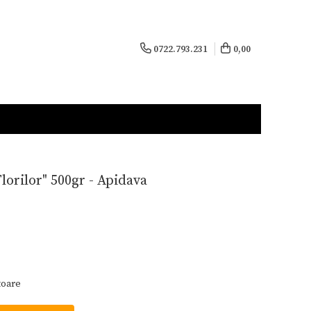
0722.793.231
0,00
orilor" 500gr - Apidava
toare