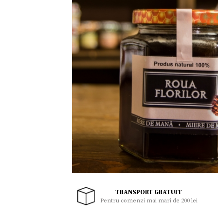
Uleiuri
Zacusca
Miere,suplimente miere
Sucuri,Vinuri
Palinca, Tuica
Noutati
Ingrijire personala
Cadouri
TRANSPORT GRATUIT
Pentru comenzi mai mari de 200 lei