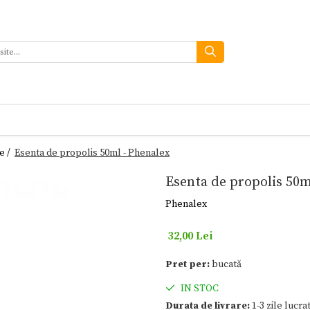
e /
Esenta de propolis 50ml - Phenalex
Esenta de propolis 50m
Phenalex
32,00 Lei
Pret per:
bucată
IN STOC
Durata de livrare:
1-3 zile lucra