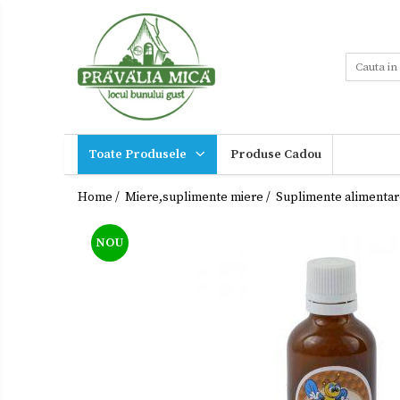
Toate Produsele
Tort de Bezea
Cosuri cadou
Produse traditionale
Toate Produsele
Produse Cadou
Ceaiuri
Miere,suplimente
miere
Dulceturi
Home /
Miere,suplimente miere /
Suplimente alimentar
Sucuri,Vinuri
Dulceturi fara zahar
Palinca,
NOU
Tuica
Dulciuri de casa
Noutati
Gemuri
Ingrijire
Otet
personala
Paste
Cadouri
Sirop
Sosuri