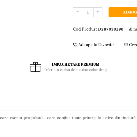
ADAUG
Cod Produs:
D287030190
Ai n
Adauga la Favorite
Cere
IMPACHETARE PREMIUM
Oferi un cadou de neuitat celor dragi
aza esenta propolisului care conţine toate principiile active din tinctur