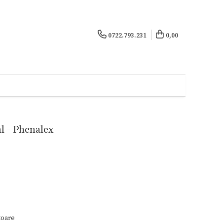
0722.793.231
0,00
l - Phenalex
toare