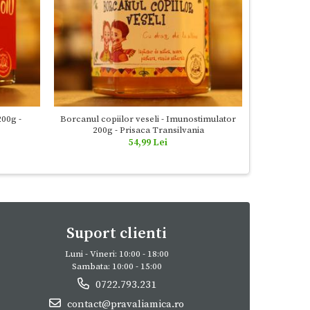
200g -
Borcanul copiilor veseli - Imunostimulator
Doftorii
200g - Prisaca Transilvania
Femeiest
54,99 Lei
Suport clienti
Luni - Vineri: 10:00 - 18:00
Sambata: 10:00 - 15:00
0722.793.231
contact@pravaliamica.ro