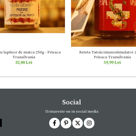
u laptisor de matca 250g - Prisaca
Reteta Tatoiu imunostimulator 
Transilvania
Prisaca Transilvania
32,00 Lei
59,99 Lei
Social
Urmareste-ne in social media