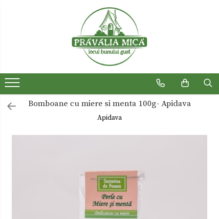
Produse traditionale
Ceaiuri
Dulceturi
Dulceturi fara zahar
Bomboane cu miere si menta 100g- Apidava
Dulciuri de casa
Apidava
Gemuri
Otet
Paste
Sirop
Sosuri
Uleiuri