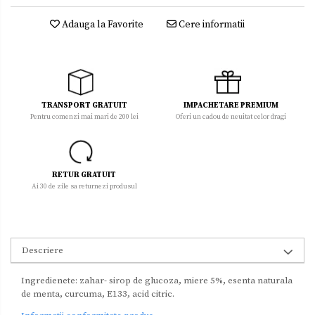
Adauga la Favorite
Cere informatii
TRANSPORT GRATUIT
IMPACHETARE PREMIUM
Pentru comenzi mai mari de 200 lei
Oferi un cadou de neuitat celor dragi
RETUR GRATUIT
Ai 30 de zile sa returnezi produsul
Descriere
Ingredienete: zahar- sirop de glucoza, miere 5%, esenta naturala
de menta, curcuma, E133, acid citric.