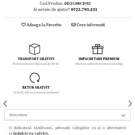
Cod Produs:
0D2C08CD92
Ai nevoie de ajutor?
0722.793.231
Adauga la Favorite
Cere informatii
TRANSPORT GRATUIT
IMPACHETARE PREMIUM
Pentru comenzi mai mari de 200 lei
Oferi un cadou de neuitat celor dragi
RETUR GRATUIT
Ai 30 de zile sa returnezi produsul
Descriere
O delicatesă sănătoasă, adresată cafegiilor ca şi o alternativă
la
îndulcirea cafelei.