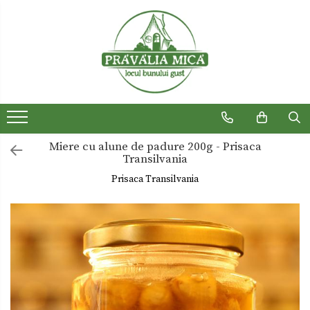
Produse traditionale
Ceaiuri
Dulceturi
Dulceturi fara zahar
Miere cu alune de padure 200g - Prisaca
Dulciuri de casa
Transilvania
Gemuri
Prisaca Transilvania
Otet
Paste
Sirop
Sosuri
Uleiuri