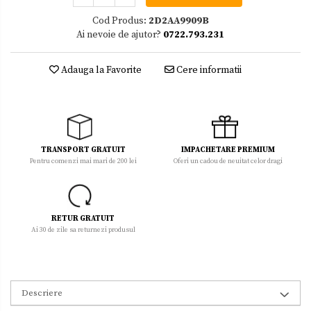
Cod Produs:
2D2AA9909B
Ai nevoie de ajutor?
0722.793.231
Adauga la Favorite
Cere informatii
TRANSPORT GRATUIT
IMPACHETARE PREMIUM
Pentru comenzi mai mari de 200 lei
Oferi un cadou de neuitat celor dragi
RETUR GRATUIT
Ai 30 de zile sa returnezi produsul
Descriere