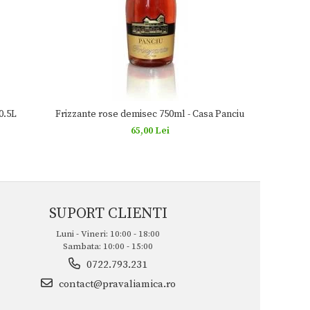
0.5L
Frizzante rose demisec 750ml - Casa Panciu
Vin spuma
65,00 Lei
SUPORT CLIENTI
Luni - Vineri: 10:00 - 18:00
Sambata: 10:00 - 15:00
0722.793.231
contact@pravaliamica.ro