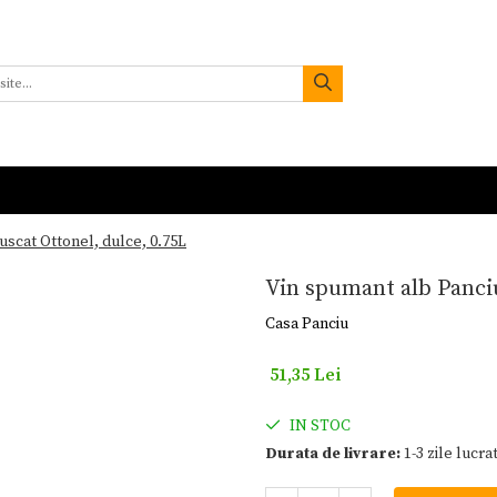
scat Ottonel, dulce, 0.75L
Vin spumant alb Panciu
Casa Panciu
51,35 Lei
IN STOC
Durata de livrare:
1-3 zile lucra