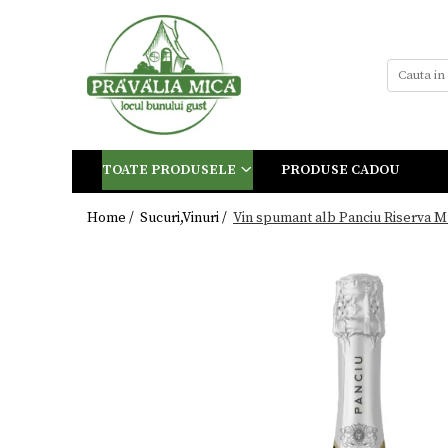
Toate Produsele
Tort de Bezea
Cosuri cadou
Produse traditionale
TOATE PRODUSELE
PRODUSE CADOU
Ceaiuri
Dulceturi
Home /
Sucuri,Vinuri /
Vin spumant alb Panciu Riserva Mu
Dulceturi fara zahar
Dulciuri de casa
Gemuri
Otet
Paste
Sirop
Sosuri