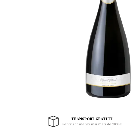
Uleiuri
Zacusca
Miere,suplimente miere
Sucuri,Vinuri
Palinca, Tuica
Noutati
Ingrijire personala
Cadouri
TRANSPORT GRATUIT
Pentru comenzi mai mari de 200 lei