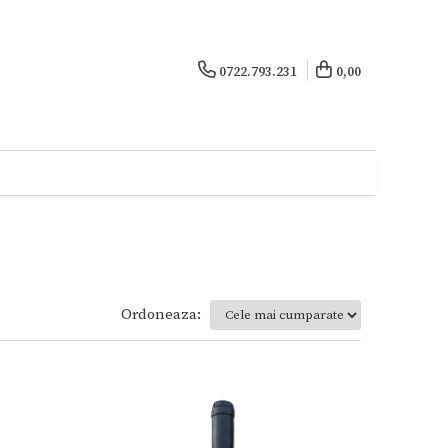
0722.793.231
0,00
Ordoneaza: