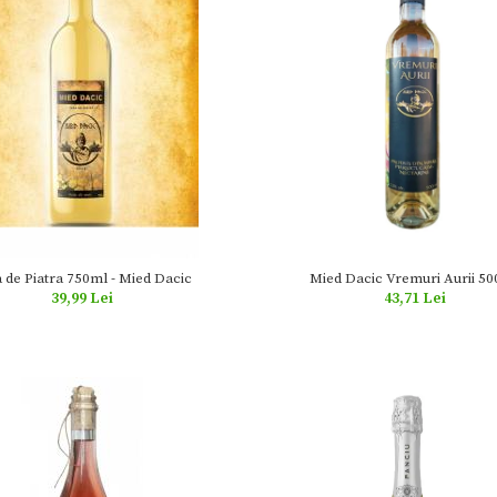
Mied Dacic Vremuri Aurii 5
 de Piatra 750ml - Mied Dacic
43,71 Lei
39,99 Lei