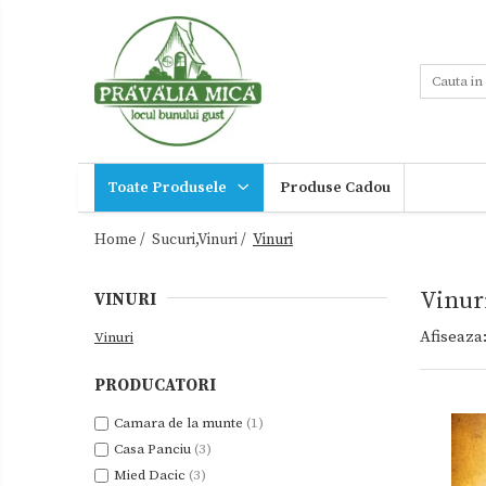
Toate Produsele
Tort de Bezea
Cosuri cadou
Produse traditionale
Toate Produsele
Produse Cadou
Ceaiuri
Miere,suplimente
miere
Dulceturi
Home /
Sucuri,Vinuri /
Vinuri
Sucuri,Vinuri
Dulceturi fara zahar
Palinca,
Vinur
VINURI
Tuica
Dulciuri de casa
Noutati
Afiseaza
Gemuri
Vinuri
Ingrijire
Otet
personala
PRODUCATORI
Paste
Cadouri
Camara de la munte
(1)
Sirop
Casa Panciu
(3)
Sosuri
Mied Dacic
(3)