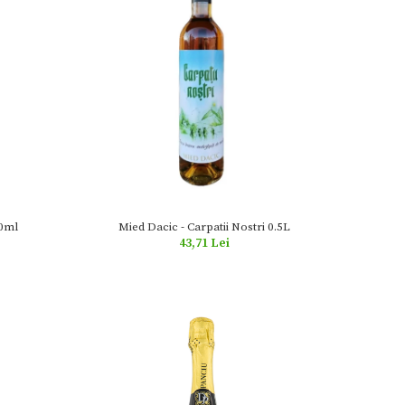
00ml
Mied Dacic - Carpatii Nostri 0.5L
43,71 Lei