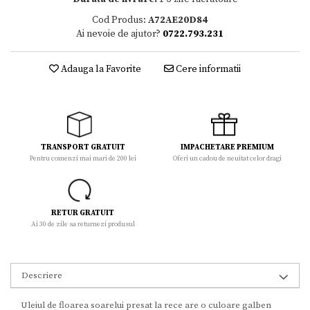
Cod Produs:
A72AE20D84
Ai nevoie de ajutor?
0722.793.231
Adauga la Favorite
Cere informatii
TRANSPORT GRATUIT
IMPACHETARE PREMIUM
Pentru comenzi mai mari de 200 lei
Oferi un cadou de neuitat celor dragi
RETUR GRATUIT
Ai 30 de zile sa returnezi produsul
Descriere
Uleiul de floarea soarelui presat la rece are o culoare galben