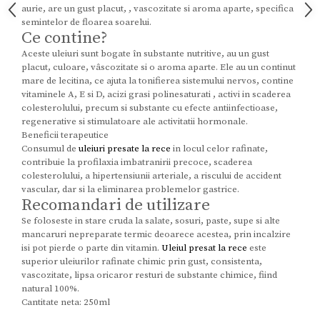
aurie, are un gust placut, , vascozitate si aroma aparte, specifica
semintelor de floarea soarelui.
Ce contine?
Aceste uleiuri sunt bogate în substante nutritive, au un gust
placut, culoare, vâscozitate si o aroma aparte. Ele au un continut
mare de lecitina, ce ajuta la tonifierea sistemului nervos, contine
vitaminele A, E si D, acizi grasi polinesaturati , activi in scaderea
colesterolului, precum si substante cu efecte antiinfectioase,
regenerative si stimulatoare ale activitatii hormonale.
Beneficii terapeutice
Consumul de
uleiuri presate la rece
in locul celor rafinate,
contribuie la profilaxia imbatranirii precoce, scaderea
colesterolului, a hipertensiunii arteriale, a riscului de accident
vascular, dar si la eliminarea problemelor gastrice.
Recomandari de utilizare
Se foloseste in stare cruda la salate, sosuri, paste, supe si alte
mancaruri nepreparate termic deoarece acestea, prin incalzire
isi pot pierde o parte din vitamin.
Uleiul presat la rece
este
superior uleiurilor rafinate chimic prin gust, consistenta,
vascozitate, lipsa oricaror resturi de substante chimice, fiind
natural 100%.
Cantitate neta: 250ml