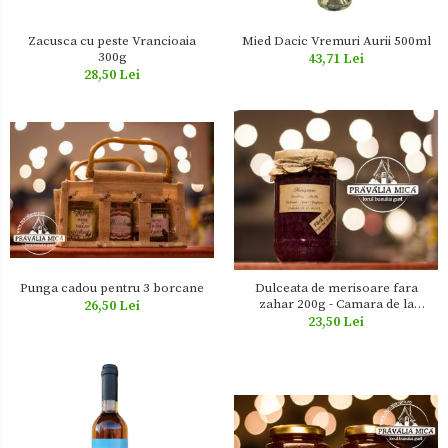
Zacusca cu peste Vrancioaia
Mied Dacic Vremuri Aurii 500ml
300g
43,71 Lei
28,50 Lei
Punga cadou pentru 3 borcane
Dulceata de merisoare fara
zahar 200g - Camara de la
26,50 Lei
munte
23,50 Lei