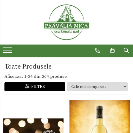
Produse traditionale
Ceaiuri
Dulceturi
Dulceturi fara zahar
Dulciuri de casa
Toate Produsele
Gemuri
Afiseaza:
1-
24
din
264
produse
Otet
FILTRE
Paste
Sirop
Sosuri
Uleiuri