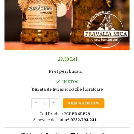
23,50 Lei
Pret per:
bucată
IN STOC
Durata de livrare:
1-3 zile lucratoare
ADAUGA IN COS
Cod Produs:
7CFFD6EE79
Ai nevoie de ajutor?
0722.793.231