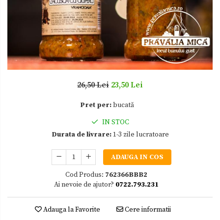
Zacusca
26,50 Lei
23,50 Lei
Pret per:
bucată
IN STOC
Durata de livrare:
1-3 zile lucratoare
ADAUGA IN COS
Cod Produs:
762366BBB2
Ai nevoie de ajutor?
0722.793.231
Adauga la Favorite
Cere informatii