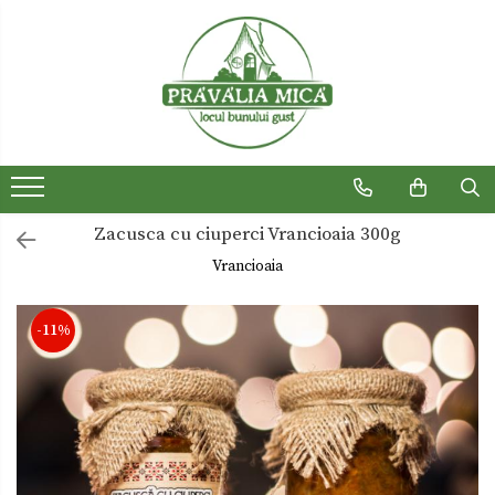
Produse traditionale
Ceaiuri
Dulceturi
Dulceturi fara zahar
Zacusca cu ciuperci Vrancioaia 300g
Dulciuri de casa
Vrancioaia
Gemuri
Otet
-11%
Paste
Sirop
Sosuri
Uleiuri