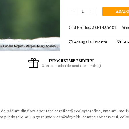
ADAUG
Cod Produs:
58F14AA6C1
Ai n
Adauga la Favorite
Cere
IMPACHETARE PREMIUM
Oferi un cadou de neuitat celor dragi
de pădure din flora spontană certificată ecologic (afine, zmeură, merişo
ceea produsele au un gust unic şi desăvârşit.Nu contine conservanti, colo
%