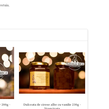
estuia.
 200g -
Dulceata de cirese albe cu vanilie 230g -
Gem de 
Vrancioaia