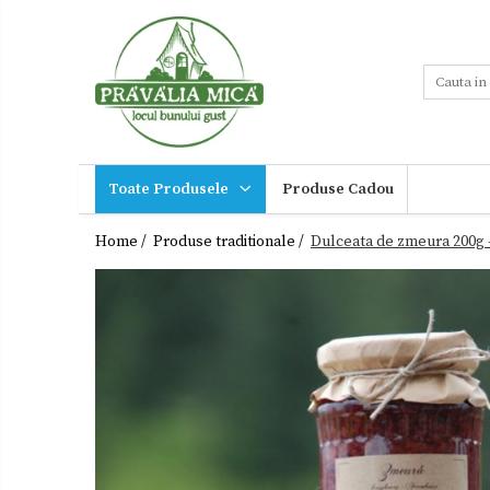
Toate Produsele
Tort de Bezea
Cosuri cadou
Produse traditionale
Toate Produsele
Produse Cadou
Ceaiuri
Miere,suplimente
miere
Dulceturi
Home /
Produse traditionale /
Dulceata de zmeura 200g 
Sucuri,Vinuri
Dulceturi fara zahar
Palinca,
Tuica
Dulciuri de casa
Noutati
Gemuri
Ingrijire
Otet
personala
Paste
Cadouri
Sirop
Sosuri