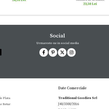
23,50 Lei
Social
Urmareste-ne in social media
Date Comerciale
Traditional Goodies Srl
e Plata
J40/3300/2016
de Retur