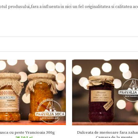
otul produsului,fara a influenta in nici un fel originalitatea si calitatea ac
usca cu peste Vrancioaia 300g
Dulceata de merisoare fara zahar
Camara de la munte
28,50 Lei