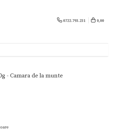
0722.793.231
0,00
0g - Camara de la munte
toare