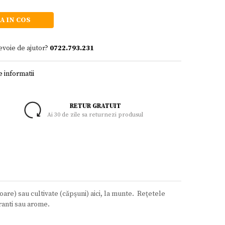
A IN COS
evoie de ajutor?
0722.793.231
 informatii
RETUR GRATUIT
Ai 30 de zile sa returnezi produsul
are) sau cultivate (căpşuni) aici, la munte. Reţetele
ranti sau arome.