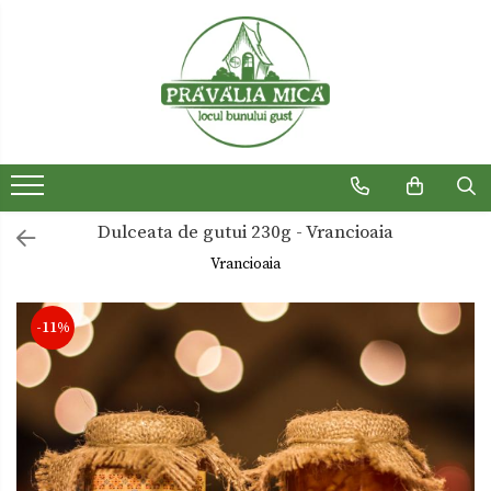
Produse traditionale
Ceaiuri
Dulceturi
Dulceturi fara zahar
Dulceata de gutui 230g - Vrancioaia
Dulciuri de casa
Vrancioaia
Gemuri
Otet
-11%
Paste
Sirop
Sosuri
Uleiuri