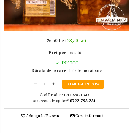
Zacusca
26,50 Lei
23,50 Lei
Pret per:
bucată
IN STOC
Durata de livrare:
1-3 zile lucratoare
ADAUGA IN COS
Cod Produs:
E919282C4D
Ai nevoie de ajutor?
0722.793.231
Adauga la Favorite
Cere informatii