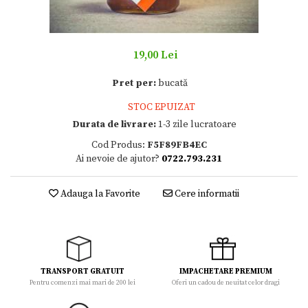
19,00 Lei
Pret per:
bucată
STOC EPUIZAT
Durata de livrare:
1-3 zile lucratoare
Cod Produs:
F5F89FB4EC
Ai nevoie de ajutor?
0722.793.231
Adauga la Favorite
Cere informatii
TRANSPORT GRATUIT
IMPACHETARE PREMIUM
Pentru comenzi mai mari de 200 lei
Oferi un cadou de neuitat celor dragi