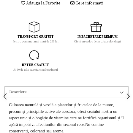
Adauga la Favorite
Cere informatii
TRANSPORT GRATUIT
IMPACHETARE PREMIUM
Pentru comenzi mai mari de 200 lei
Oferi un cadou de neuitat celor dragi
RETUR GRATUIT
Ai 30 de zile sa returnezi produsul
Descriere
Culoarea naturală și veselă a plantelor și fructelor de la munte,
precum și principiile active ale acestora, oferă ceaiului nostru un
aspect unic și o bogăție de vitamine care ne fortifică organismul și îl
apără împotriva afecțiunilor din sezonul rece.
Nu conține
conservanți, coloranți sau arome.