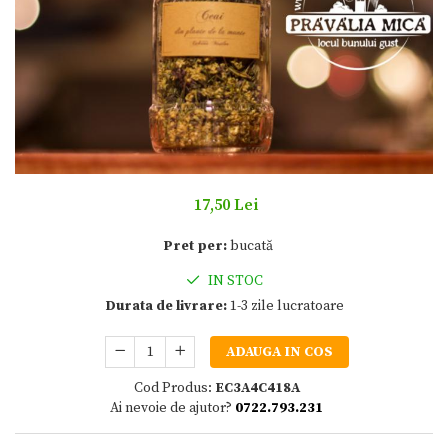
17,50 Lei
Pret per:
bucată
IN STOC
Durata de livrare:
1-3 zile lucratoare
ADAUGA IN COS
Cod Produs:
EC3A4C418A
Ai nevoie de ajutor?
0722.793.231