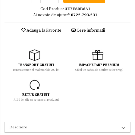
Cod Produs:
3E7E60B6A1
Ai nevoie de ajutor?
0722.793.231
Adauga la Favorite
Cere informatii
TRANSPORT GRATUIT
IMPACHETARE PREMIUM
Pentru comenzi mai mari de 200 lei
Oferi un cadou de neuitat celor dragi
RETUR GRATUIT
Ai 30 de zile sa returnezi produsul
Descriere