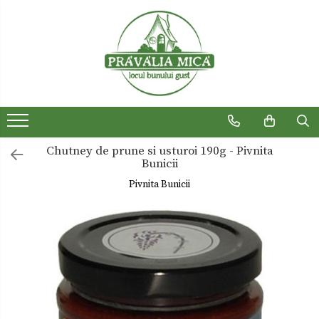
Produse traditionale
Ceaiuri
Dulceturi
Dulceturi fara zahar
Chutney de prune si usturoi 190g - Pivnita
Dulciuri de casa
Bunicii
Gemuri
Pivnita Bunicii
Otet
Paste
Sirop
Sosuri
Uleiuri