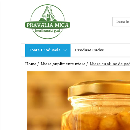
Toate Produsele
Tort de Bezea
Cosuri cadou
Produse traditionale
Toate Produsele
Produse Cadou
Ceaiuri
Miere,suplimente
miere
Dulceturi
Home /
Miere,suplimente miere /
Miere cu alune de pad
Sucuri,Vinuri
Dulceturi fara zahar
Palinca,
Tuica
Dulciuri de casa
Noutati
Gemuri
Ingrijire
Otet
personala
Paste
Cadouri
Sirop
Sosuri