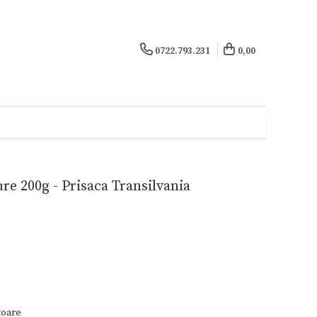
0722.793.231
0,00
re 200g - Prisaca Transilvania
toare