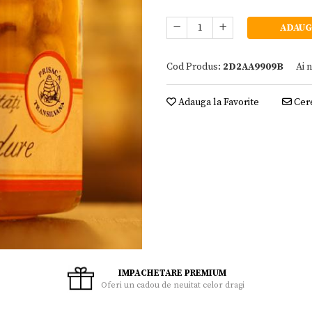
ADAUG
Cod Produs:
2D2AA9909B
Ai 
Adauga la Favorite
Cere
IMPACHETARE PREMIUM
Oferi un cadou de neuitat celor dragi