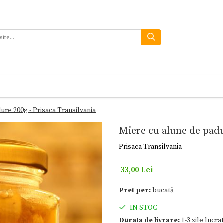
ure 200g - Prisaca Transilvania
Miere cu alune de padu
Prisaca Transilvania
33,00 Lei
Pret per:
bucată
IN STOC
Durata de livrare:
1-3 zile lucra