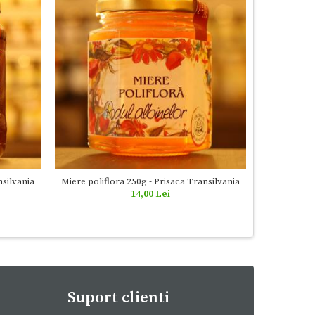
silvania
Miere poliflora 250g - Prisaca Transilvania
Miere polif
14,00 Lei
Suport clienti