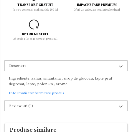
TRANSPORT GRATUIT
IMPACHETARE PREMIUM
Pentru comenzi mai mari de 200 lei
Oferi un cadou de neuitat celor dragi
RETUR GRATUIT
Ai 30 de zile sa returnezi produsul
Descriere
Ingrediente: zahar, smantana , sirop de glucoza, lapte praf
degresat, lapte, polen 5%, arome.
Informatii conformitate produs
Review-uri
(0)
Produse similare