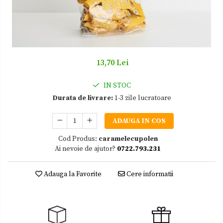
Zacusca
13,70 Lei
IN STOC
Durata de livrare:
1-3 zile lucratoare
ADAUGA IN COS
Cod Produs:
caramelecupolen
Ai nevoie de ajutor?
0722.793.231
Adauga la Favorite
Cere informatii