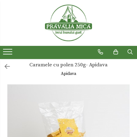
Produse traditionale
Ceaiuri
Dulceturi
Dulceturi fara zahar
Caramele cu polen 250g- Apidava
Dulciuri de casa
Apidava
Gemuri
Otet
Paste
Sirop
Sosuri
Uleiuri