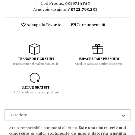
Cod Produs:
631971AFA5
Ai nevoie de ajutor?
0722.793.231
Adauga la Favorite
Cere informatii
TRANSPORT GRATUIT
IMPACHETARE PREMIUM
Pentru comenzi mai mari de 200 lei
Oferi un cadou de neuitat celor dragi
RETUR GRATUIT
Ai 30 de zile sa returnezi produsul
Descriere
Are o remarcabila puritate si claritate.
Este una dintre cele mai
cunoscute si dulci sortimente de miere datorita gustului