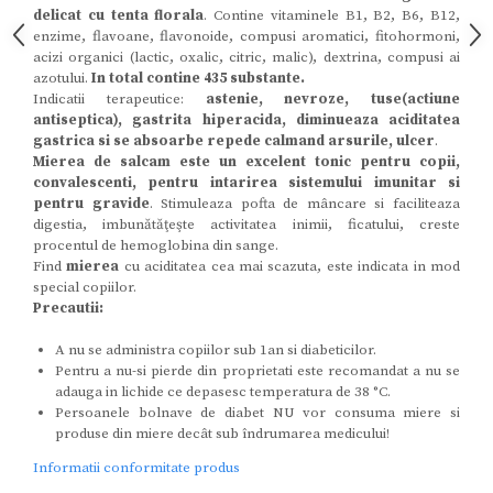
delicat cu tenta florala
. Contine vitaminele B1, B2, B6, B12,
enzime, flavoane, flavonoide, compusi aromatici, fitohormoni,
acizi organici (lactic, oxalic, citric, malic), dextrina, compusi ai
azotului.
In total contine 435 substante.
Indicatii terapeutice:
astenie, nevroze, tuse(actiune
antiseptica), gastrita hiperacida, diminueaza aciditatea
gastrica si se absoarbe repede calmand arsurile, ulcer
.
Mierea de salcam este un excelent tonic pentru copii,
convalescenti, pentru intarirea sistemului imunitar si
pentru gravide
. Stimuleaza pofta de mâncare si faciliteaza
digestia, imbunătăţeşte activitatea inimii, ficatului, creste
procentul de hemoglobina din sange.
Find
mierea
cu aciditatea cea mai scazuta, este indicata in mod
special copiilor.
Precautii:
A nu se administra copiilor sub 1an si diabeticilor.
Pentru a nu-si pierde din proprietati este recomandat a nu se
adauga in lichide ce depasesc temperatura de 38 °C.
Persoanele bolnave de diabet NU vor consuma miere si
produse din miere decât sub îndrumarea medicului!
Informatii conformitate produs