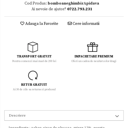
Cod Produs:
bomboaneghimbirApidava
Ai nevoie de ajutor?
0722.793.231
Adauga la Favorite
Cere informatii
TRANSPORT GRATUIT
IMPACHETARE PREMIUM
Pentru comenzi mai mari de 200 lei
Oferi un cadou de neuitat celor dragi
RETUR GRATUIT
Ai 30 de zile sa returnezi produsul
Descriere
Ingrediente : zahar- sirop de glucoza, miere 12%, esenta