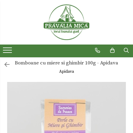
Produse traditionale
Ceaiuri
Dulceturi
Dulceturi fara zahar
Bomboane cu miere si ghimbir 100g - Apidava
Dulciuri de casa
Apidava
Gemuri
Otet
Paste
Sirop
Sosuri
Uleiuri