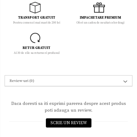
TRANSPORT GRATUIT
IMPACHETARE PREMIUM
Pentru comenzi mai mari de 200 lei
Oferi un cadou de neuitat celor dragi
RETUR GRATUIT
Ai 30 de zile sa returnezi produsul
Review-uri
(0)
Daca doresti sa iti exprimi parerea despre acest produs
poti adauga un review.
SCRIE UN REVIEW