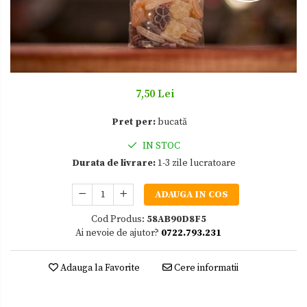
Zacusca
7,50 Lei
Pret per:
bucată
IN STOC
Durata de livrare:
1-3 zile lucratoare
ADAUGA IN COS
Cod Produs:
58AB90D8F5
Ai nevoie de ajutor?
0722.793.231
Adauga la Favorite
Cere informatii