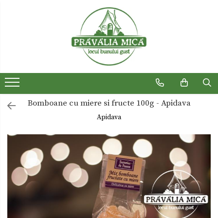
Produse traditionale
Ceaiuri
Dulceturi
Dulceturi fara zahar
Bomboane cu miere si fructe 100g - Apidava
Dulciuri de casa
Apidava
Gemuri
Otet
Paste
Sirop
Sosuri
Uleiuri