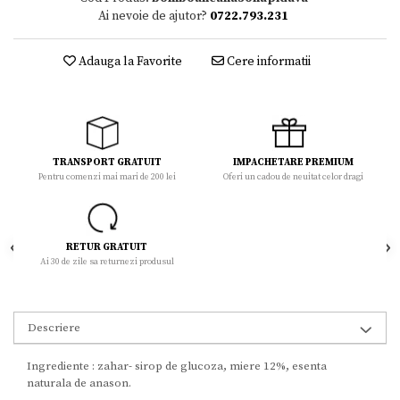
Ai nevoie de ajutor?
0722.793.231
Adauga la Favorite
Cere informatii
TRANSPORT GRATUIT
IMPACHETARE PREMIUM
Pentru comenzi mai mari de 200 lei
Oferi un cadou de neuitat celor dragi
RETUR GRATUIT
Ai 30 de zile sa returnezi produsul
Descriere
Ingrediente : zahar- sirop de glucoza, miere 12%, esenta
naturala de anason.