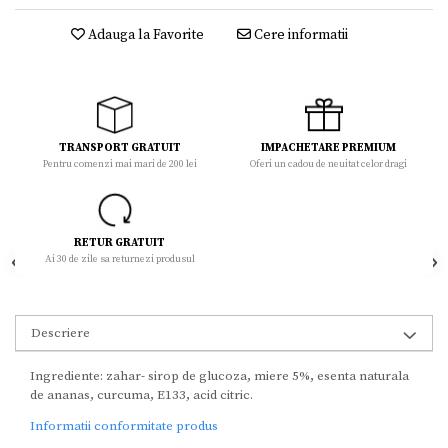
Adauga la Favorite
Cere informatii
TRANSPORT GRATUIT
IMPACHETARE PREMIUM
Pentru comenzi mai mari de 200 lei
Oferi un cadou de neuitat celor dragi
RETUR GRATUIT
Ai 30 de zile sa returnezi produsul
Descriere
Ingrediente: zahar- sirop de glucoza, miere 5%, esenta naturala
de ananas, curcuma, E133, acid citric.
Informatii conformitate produs