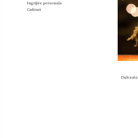
Ingrijire personala
Uleiuri
Cadouri
Zacusca
Dulceata