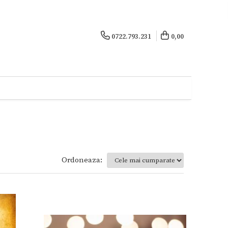
0722.793.231
0,00
Ordoneaza: