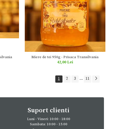
silvania
Miere de tei 950g - Prisaca Transilvania
42,00 Lei
1
2
3
...
11
Suport clienti
Luni - Vineri: 10:00 - 18:00
Sambata: 10:00 - 15:00