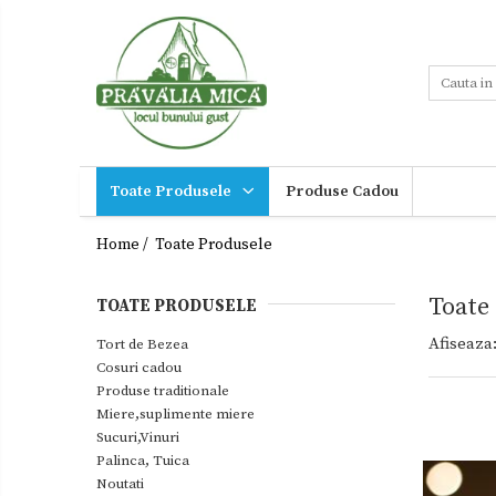
Toate Produsele
Tort de Bezea
Cosuri cadou
Produse traditionale
Toate Produsele
Produse Cadou
Ceaiuri
Miere,suplimente
miere
Dulceturi
Home /
Toate Produsele
Sucuri,Vinuri
Dulceturi fara zahar
Palinca,
Toate
TOATE PRODUSELE
Tuica
Dulciuri de casa
Noutati
Afiseaza
Gemuri
Tort de Bezea
Ingrijire
Cosuri cadou
Otet
personala
Produse traditionale
Paste
Miere,suplimente miere
Cadouri
Sucuri,Vinuri
Sirop
Palinca, Tuica
Sosuri
Noutati