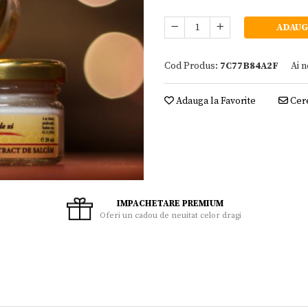
ADAUG
Cod Produs:
7C77B84A2F
Ai n
Adauga la Favorite
Cere
IMPACHETARE PREMIUM
Oferi un cadou de neuitat celor dragi