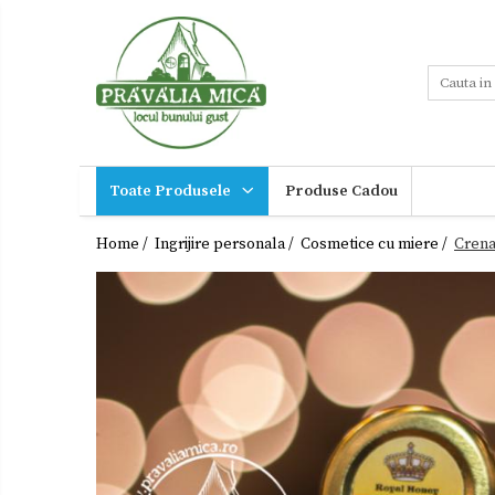
Toate Produsele
Tort de Bezea
Cosuri cadou
Produse traditionale
Toate Produsele
Produse Cadou
Ceaiuri
Miere,suplimente
miere
Dulceturi
Home /
Ingrijire personala /
Cosmetice cu miere /
Crena
Sucuri,Vinuri
Dulceturi fara zahar
Palinca,
Tuica
Dulciuri de casa
Noutati
Gemuri
Ingrijire
Otet
personala
Paste
Cadouri
Sirop
Sosuri