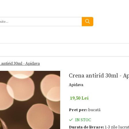
 antirid 30ml - Apidava
Crena antirid 30ml - A
Apidava
19,50 Lei
Pret per:
bucată
IN STOC
Durata de livrare:
1-3 zile lucra