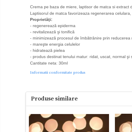
Crema pe baza de miere, laptisor de matca si extract d
Laptisorul de matca favorizeaza regenerarea celulara, fi
Proprietăţi:
- regenerează epiderma
- revitalizează şi tonifică
- minimizează procesul de îmbătrânire prin reducerea rad
- mareşte energia celulelor
- hidratează pielea
- produs destinat tenului matur: ridat, uscat, normal şi s
Cantitate neta: 30ml
Informatii conformitate produs
Produse similare