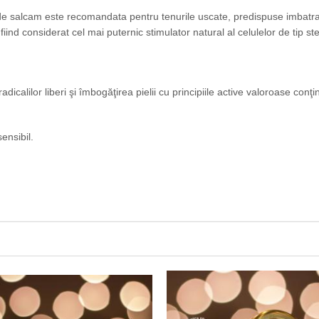
e salcam este recomandata pentru tenurile uscate, predispuse imbatranir
ind considerat cel mai puternic stimulator natural al celulelor de tip st
icalilor liberi şi îmbogăţirea pielii cu principiile active valoroase con
ensibil.