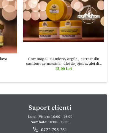
Masca Cleo
dava
Gommage - cu miere, argila , extract din
matca, argil
samburi de maslina , ulei de jojoba, ulei din
vit
samburi de struguri 30ml - Apidava
25,00 Lei
Suport clienti
Luni - Vineri: 10:00 - 18:00
Sambata: 10:00 - 15:00
0722.793.231