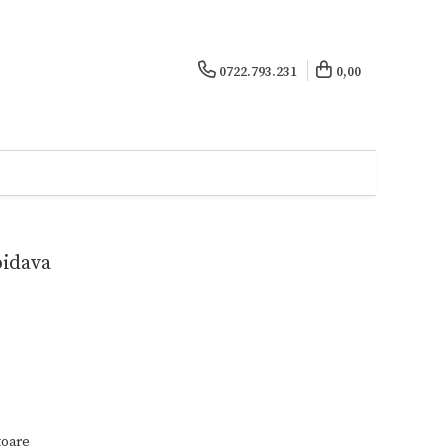
0722.793.231
0,00
pidava
toare