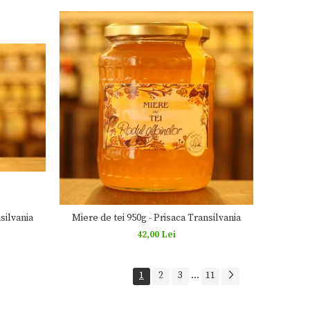
silvania
Miere de tei 950g - Prisaca Transilvania
42,00 Lei
1
2
3
...
11