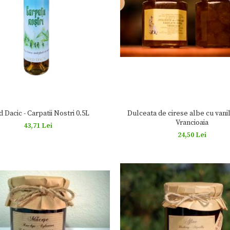
 Dacic - Carpatii Nostri 0.5L
Dulceata de cirese albe cu vanil
Vrancioaia
43,71 Lei
24,50 Lei