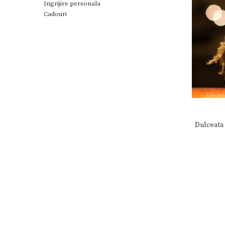
Ingrijire personala
Uleiuri
Cadouri
Zacusca
Miere,suplimente miere
Sucuri,Vinuri
Palinca, Tuica
Noutati
Ingrijire personala
Cadouri
Dulceata 