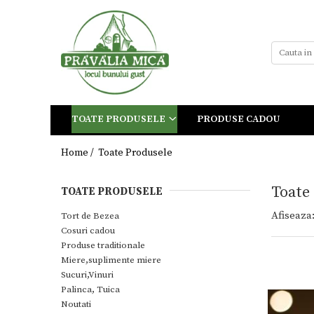
Toate Produsele
Tort de Bezea
Cosuri cadou
Produse traditionale
TOATE PRODUSELE
PRODUSE CADOU
Ceaiuri
Dulceturi
Home /
Toate Produsele
Dulceturi fara zahar
Toate
TOATE PRODUSELE
Dulciuri de casa
Afiseaza
Tort de Bezea
Gemuri
Cosuri cadou
Otet
Produse traditionale
Paste
Miere,suplimente miere
Sucuri,Vinuri
Sirop
Palinca, Tuica
Sosuri
Noutati