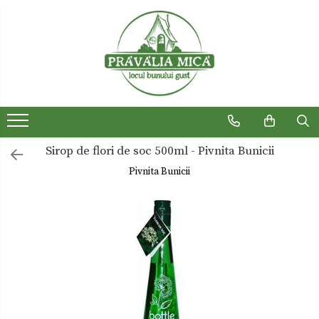
Produse traditionale
Ceaiuri
Dulceturi
Dulceturi fara zahar
Sirop de flori de soc 500ml - Pivnita Bunicii
Dulciuri de casa
Pivnita Bunicii
Gemuri
Otet
Paste
Sirop
Sosuri
Uleiuri