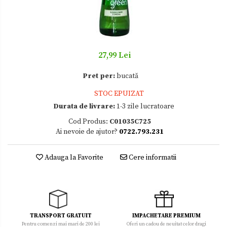
Zacusca
27,99 Lei
Pret per:
bucată
STOC EPUIZAT
Durata de livrare:
1-3 zile lucratoare
Cod Produs:
C01035C725
Ai nevoie de ajutor?
0722.793.231
Adauga la Favorite
Cere informatii
TRANSPORT GRATUIT
IMPACHETARE PREMIUM
Pentru comenzi mai mari de 200 lei
Oferi un cadou de neuitat celor dragi