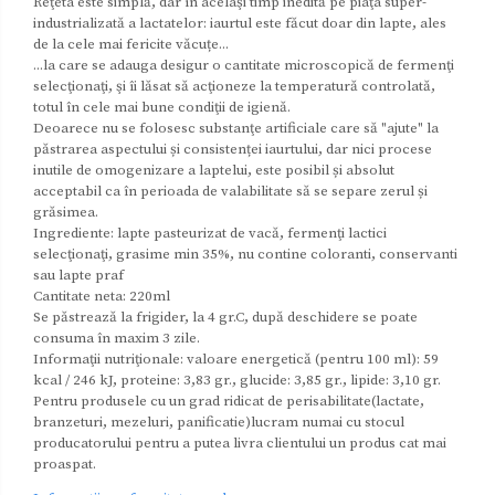
Reţeta este simplă, dar în acelaşi timp inedită pe piaţa super-
industrializată a lactatelor: iaurtul este făcut doar din lapte, ales
de la cele mai fericite văcuțe...
...la care se adauga desigur o cantitate microscopică de fermenţi
selecţionaţi, şi îi lăsat să acţioneze la temperatură controlată,
totul în cele mai bune condiţii de igienă.
Deoarece nu se folosesc substanţe artificiale care să "ajute" la
păstrarea aspectului și consistenței iaurtului, dar nici procese
inutile de omogenizare a laptelui, este posibil și absolut
acceptabil ca în perioada de valabilitate să se separe zerul și
grăsimea.
Ingrediente: lapte pasteurizat de vacă, fermenţi lactici
selecţionaţi, grasime min 35%, nu contine coloranti, conservanti
sau lapte praf
Cantitate neta: 220ml
Se păstrează la frigider, la 4 gr.C, după deschidere se poate
consuma în maxim 3 zile.
Informaţii nutriţionale: valoare energetică (pentru 100 ml): 59
kcal / 246 kJ, proteine: 3,83 gr., glucide: 3,85 gr., lipide: 3,10 gr.
Pentru produsele cu un grad ridicat de perisabilitate(lactate,
branzeturi, mezeluri, panificatie)lucram numai cu stocul
producatorului pentru a putea livra clientului un produs cat mai
proaspat.