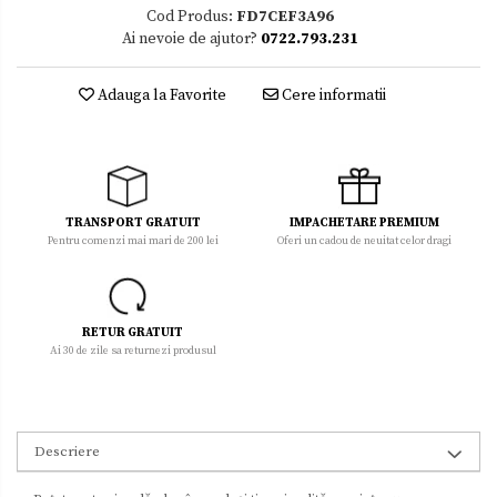
Cod Produs:
FD7CEF3A96
Ai nevoie de ajutor?
0722.793.231
Adauga la Favorite
Cere informatii
TRANSPORT GRATUIT
IMPACHETARE PREMIUM
Pentru comenzi mai mari de 200 lei
Oferi un cadou de neuitat celor dragi
RETUR GRATUIT
Ai 30 de zile sa returnezi produsul
Descriere