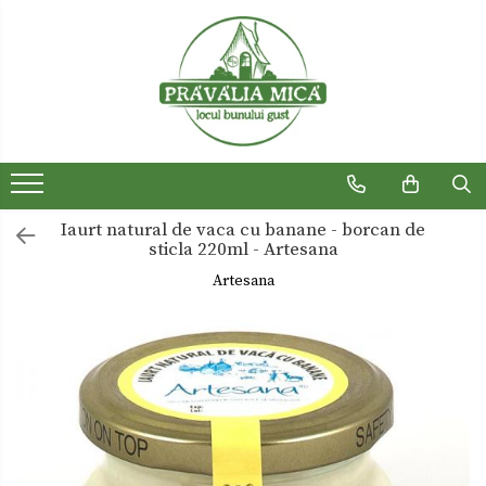
Produse traditionale
Ceaiuri
Dulceturi
Dulceturi fara zahar
Iaurt natural de vaca cu banane - borcan de
Dulciuri de casa
sticla 220ml - Artesana
Gemuri
Artesana
Otet
Paste
Sirop
Sosuri
Uleiuri