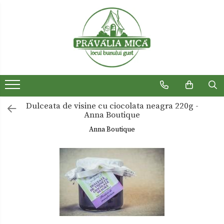
Produse traditionale
Ceaiuri
Dulceturi
Dulceturi fara zahar
Dulceata de visine cu ciocolata neagra 220g -
Dulciuri de casa
Anna Boutique
Gemuri
Anna Boutique
Otet
Paste
Sirop
Sosuri
Uleiuri