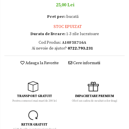
25,00 Lei
Zacusca
Pret per:
bucată
STOC EPUIZAT
Durata de livrare:
1-3 zile lucratoare
Cod Produs:
A10F5E716A
Ai nevoie de ajutor?
0722.793.231
Adauga la Favorite
Cere informatii
TRANSPORT GRATUIT
IMPACHETARE PREMIUM
Pentru comenzi mai mari de 200 lei
Oferi un cadou de neuitat celor dragi
RETUR GRATUIT