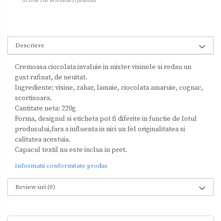
Ai 30 de zile sa returnezi produsul
Descriere
Cremoasa ciocolata invaluie in mister visinele si redau un
gust rafinat, de neuitat.
Ingrediente: visine, zahar, lamaie, ciocolata amaruie, cognac,
scortisoara.
Cantitate neta: 220g
Forma, designul si eticheta pot fi diferite in functie de lotul
produsului,fara a influenta in nici un fel originalitatea si
calitatea acestuia.
Capacul textil nu este inclus in pret.
Informatii conformitate produs
Review-uri
(0)