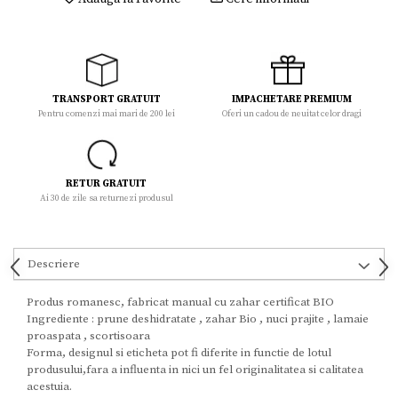
TRANSPORT GRATUIT
IMPACHETARE PREMIUM
Pentru comenzi mai mari de 200 lei
Oferi un cadou de neuitat celor dragi
RETUR GRATUIT
Ai 30 de zile sa returnezi produsul
Descriere
Produs romanesc, fabricat manual cu zahar certificat BIO
Ingrediente : prune deshidratate , zahar Bio , nuci prajite , lamaie
proaspata , scortisoara
Forma, designul si eticheta pot fi diferite in functie de lotul
produsului,fara a influenta in nici un fel originalitatea si calitatea
acestuia.