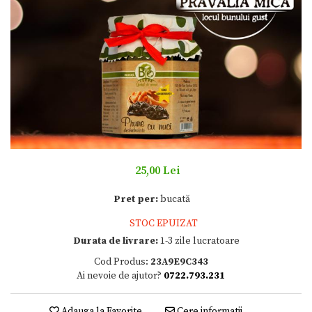
25,00 Lei
Pret per:
bucată
STOC EPUIZAT
Durata de livrare:
1-3 zile lucratoare
Cod Produs:
23A9E9C343
Ai nevoie de ajutor?
0722.793.231
Adauga la Favorite
Cere informatii