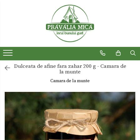
Produse traditionale
Ceaiuri
Dulceturi
Dulceturi fara zahar
Dulceata de afine fara zahar 200 g - Camara de
Dulciuri de casa
la munte
Gemuri
Camara de la munte
Otet
Paste
Sirop
Sosuri
Uleiuri