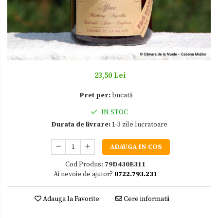
Zacusca
23,50 Lei
Pret per:
bucată
IN STOC
Durata de livrare:
1-3 zile lucratoare
ADAUGA IN COS
Cod Produs:
79D430E311
Ai nevoie de ajutor?
0722.793.231
Adauga la Favorite
Cere informatii