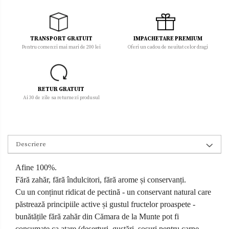
TRANSPORT GRATUIT
IMPACHETARE PREMIUM
Pentru comenzi mai mari de 200 lei
Oferi un cadou de neuitat celor dragi
RETUR GRATUIT
Ai 30 de zile sa returnezi produsul
Descriere
Afine 100%.
Fără zahăr, fără îndulcitori, fără arome și conservanți.
Cu un conținut ridicat de pectină - un conservant natural care
păstrează principiile active și gustul fructelor proaspete -
bunătățile fără zahăr din Cămara de la Munte pot fi
consumate ca atare (deserturi, gustări, sosuri pentru carne,