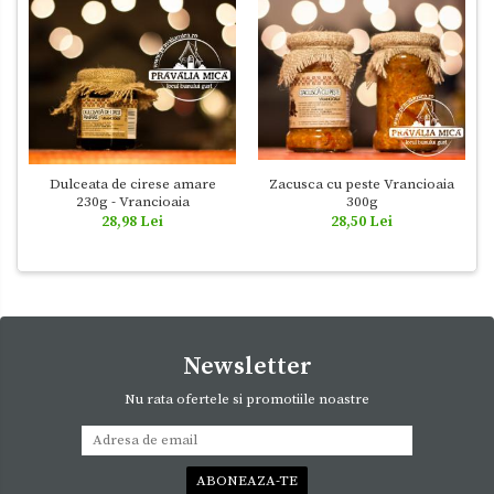
Dulceata de cirese amare
Zacusca cu peste Vrancioaia
230g - Vrancioaia
300g
28,98 Lei
28,50 Lei
Newsletter
Nu rata ofertele si promotiile noastre