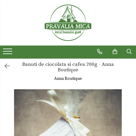
Produse traditionale
Ceaiuri
Dulceturi
Dulceturi fara zahar
Banuti de ciocolata si cafea 200g - Anna
Dulciuri de casa
Boutique
Gemuri
Anna Boutique
Otet
Paste
Sirop
Sosuri
Uleiuri