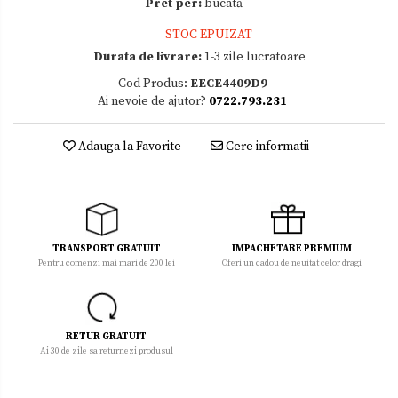
Pret per:
bucată
STOC EPUIZAT
Durata de livrare:
1-3 zile lucratoare
Cod Produs:
EECE4409D9
Ai nevoie de ajutor?
0722.793.231
Adauga la Favorite
Cere informatii
TRANSPORT GRATUIT
IMPACHETARE PREMIUM
Pentru comenzi mai mari de 200 lei
Oferi un cadou de neuitat celor dragi
RETUR GRATUIT
Ai 30 de zile sa returnezi produsul