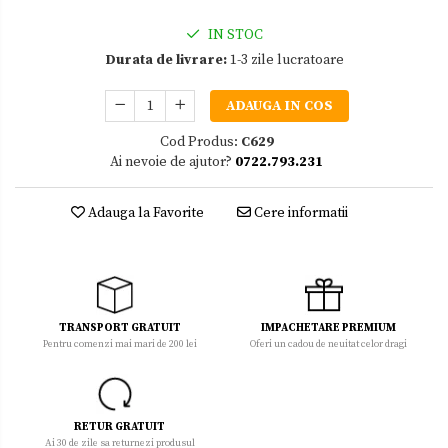
IN STOC
Durata de livrare:
1-3 zile lucratoare
ADAUGA IN COS
Cod Produs:
C629
Ai nevoie de ajutor?
0722.793.231
Adauga la Favorite
Cere informatii
TRANSPORT GRATUIT
IMPACHETARE PREMIUM
Pentru comenzi mai mari de 200 lei
Oferi un cadou de neuitat celor dragi
RETUR GRATUIT
Ai 30 de zile sa returnezi produsul