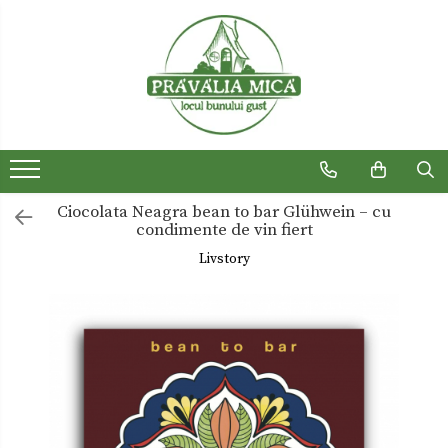
Produse traditionale
Ceaiuri
Dulceturi
Dulceturi fara zahar
Ciocolata Neagra bean to bar Glühwein – cu
Dulciuri de casa
condimente de vin fiert
Gemuri
Livstory
Otet
Paste
Sirop
Sosuri
Uleiuri