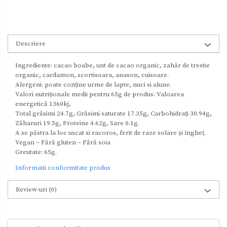
Descriere
Ingrediente: cacao boabe, unt de cacao organic, zahăr de trestie
organic, cardamon, scortisoara, anason, cuisoare.
Alergeni: poate conține urme de lapte, nuci si alune.
Valori nutriționale medii pentru 65g de produs: Valoarea
energetică 1360kj,
Total grăsimi 24.7g, Grăsimi saturate 17.35g, Carbohidrați 30.94g,
Zăharuri 19.5g, Proteine 4.62g, Sare 0.1g.
A se păstra la loc uscat si racoros, ferit de raze solare și îngheț.
Vegan – Fără gluten – Fără soia
Greutate: 65g.
Informatii conformitate produs
Review-uri
(0)