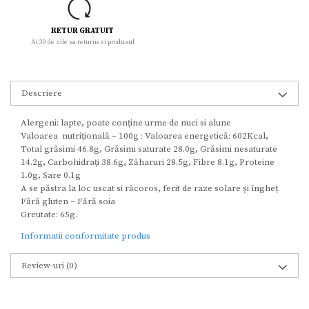
RETUR GRATUIT
Ai 30 de zile sa returnezi produsul
Descriere
Alergeni: lapte, poate conține urme de nuci si alune
Valoarea nutrițională – 100g : Valoarea energetică: 602Kcal,
Total grăsimi 46.8g, Grăsimi saturate 28.0g, Grăsimi nesaturate
14.2g, Carbohidrați 38.6g, Zăharuri 28.5g, Fibre 8.1g, Proteine
1.0g, Sare 0.1g
A se păstra la loc uscat si răcoros, ferit de raze solare și îngheț.
Fără gluten – Fără soia
Greutate: 65g.
Informatii conformitate produs
Review-uri
(0)