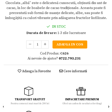
Ciocolata „albă” este o delicatesă cunoscută, obținută din unt de
cacao, în loc de boabele de cacao tradiționale. Aceasta poate fi
prezentată sub formă de nuanțe delicate, albe, sau poate fi
îmbogățită cu culori vibrante prin adăugarea fructelor liofilizate.
IN STOC
Durata de livrare:
1-3 zile lucratoare
ADAUGA IN COS
Cod Produs:
C626
Ai nevoie de ajutor?
0722.793.231
Adauga la Favorite
Cere informatii
TRANSPORT GRATUIT
IMPACHETARE PREMIUM
Pentru comenzi mai mari de 200 lei
Oferi un cadou de neuitat celor dragi