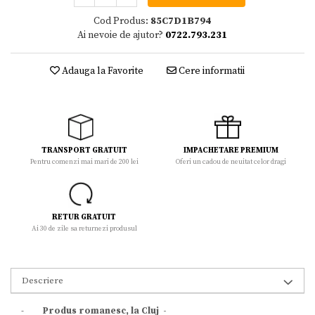
Cod Produs:
85C7D1B794
Ai nevoie de ajutor?
0722.793.231
Adauga la Favorite
Cere informatii
TRANSPORT GRATUIT
IMPACHETARE PREMIUM
Pentru comenzi mai mari de 200 lei
Oferi un cadou de neuitat celor dragi
RETUR GRATUIT
Ai 30 de zile sa returnezi produsul
Descriere
-
Produs romanesc, la Cluj -