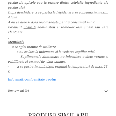
produsele apicole sau la oricare dintre celelalte ingrediente ale
produsului
Dupa deschidere, a se pastra la frigider si a se consuma in maxim
4 luni
A nu se depasi doza recomandata pentru consumul zilnic
Produsul
poate fi
administrat si femeilor insarcinate sau care
alapteaza
Mentiuni :
- a se agita inainte de utilizare
-
a nu se lasa la indemana si la vederea copiilor mici.
-
Suplimentele alimentare nu inlocuiesc o dieta variata si
echilibrata si un mod de viata sanatos.
-
a se pastra in ambalajul original la temperaturi de max. 25°
C
Informatii conformitate produs
Review-uri
(0)
PRODUSE SIMILARE