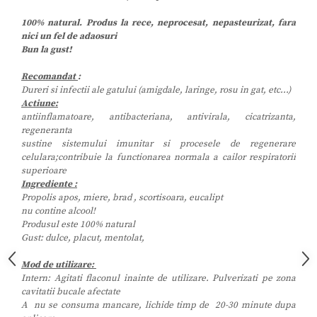
100% natural. Produs la rece, neprocesat, nepasteurizat, fara
nici un fel de adaosuri
Bun la gust!
Recomandat
:
Dureri si infectii ale gatului (amigdale, laringe, rosu in gat, etc...)
Actiune:
antiinflamatoare, antibacteriana, antivirala, cicatrizanta,
regeneranta
sustine sistemului imunitar si procesele de regenerare
celulara;contribuie la functionarea normala a cailor respiratorii
superioare
Ingrediente :
Propolis apos, miere,
brad , scortisoara, eucalipt
nu contine alcool!
Produsul este 100% natural
Gust: dulce, placut, mentolat,
Mod de utilizare:
Intern: Agitati flaconul inainte de utilizare. Pulverizati pe zona
cavitatii bucale afectate
A nu se consuma mancare, lichide timp de 20-30 minute dupa