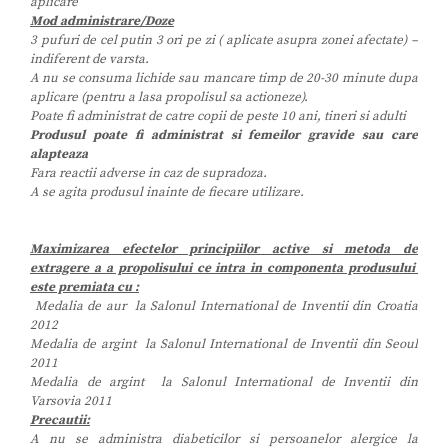
aplicare
Mod administrare/Doze
3 pufuri de cel putin 3 ori pe zi ( aplicate asupra zonei afectate) –
indiferent de varsta.
A nu se consuma lichide sau mancare timp de 20-30 minute dupa
aplicare (pentru a lasa propolisul sa actioneze).
Poate fi administrat de catre copii de peste 10 ani, tineri si adulti
Produsul poate fi administrat si femeilor gravide sau care
alapteaza
Fara reactii adverse in caz de supradoza.
A se agita produsul inainte de fiecare utilizare.
Maximizarea efectelor principiilor active si metoda de
extragere a a propolisului ce intra in componenta produsului
este premiata cu :
Medalia de aur la Salonul International de Inventii din Croatia
2012
Medalia de argint la Salonul International de Inventii din Seoul
2011
Medalia de argint la Salonul International de Inventii din
Varsovia 2011
Precautii:
A nu se administra diabeticilor si persoanelor alergice la