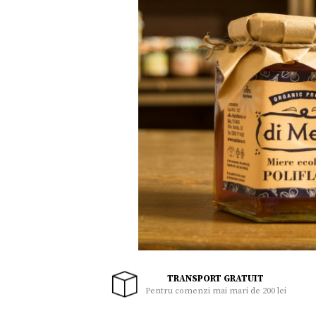
Uleiuri
Zacusca
Miere,suplimente miere
Sucuri,Vinuri
Palinca, Tuica
Noutati
Ingrijire personala
Cadouri
TRANSPORT GRATUIT
Pentru comenzi mai mari de 200 lei