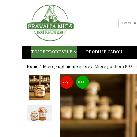
Toate Produsele
Tort de Bezea
Cosuri cadou
Produse traditionale
TOATE PRODUSELE
PRODUSE CADOU
Ceaiuri
Dulceturi
Home /
Miere,suplimente miere /
Miere poliflora BIO- d
Dulceturi fara zahar
-7%
NOU
Dulciuri de casa
Gemuri
Otet
Paste
Sirop
Sosuri