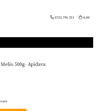
0722.793.231
0,00
i Melio 500g- Apidava
toare