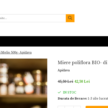
i Melio 500g- Apidava
Miere poliflora BIO- d
Apidava
45,50 Lei
42,50 Lei
IN STOC
Durata de livrare:
1-3 zile lucra