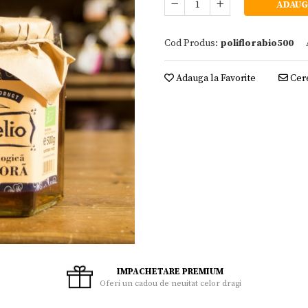
ADAUG
Cod Produs:
poliflorabio500
Adauga la Favorite
Cere
IMPACHETARE PREMIUM
Oferi un cadou de neuitat celor dragi