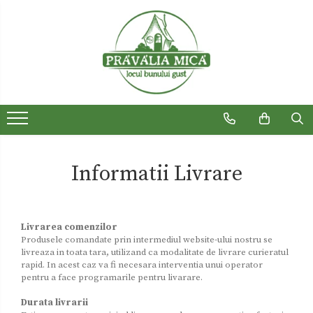
Produse traditionale
Ceaiuri
Dulceturi
Dulceturi fara zahar
Dulciuri de casa
Informatii Livrare
Gemuri
Otet
Livrarea comenzilor
Paste
Produsele comandate prin intermediul website-ului nostru se
livreaza in toata tara, utilizand ca modalitate de livrare curieratul
Sirop
rapid. In acest caz va fi necesara interventia unui operator
pentru a face programarile pentru livarare.
Sosuri
Durata livrarii
Uleiuri