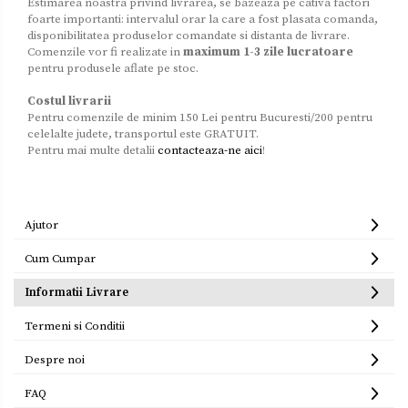
Estimarea noastra privind livrarea, se bazeaza pe cativa factori
foarte importanti: intervalul orar la care a fost plasata comanda,
Zacusca
disponibilitatea produselor comandate si distanta de livrare.
Comenzile vor fi realizate in
maximum 1-3 zile lucratoare
pentru produsele aflate pe stoc.
Costul livrarii
Pentru comenzile de minim 150 Lei pentru Bucuresti/200 pentru
celelalte judete, transportul este GRATUIT.
Pentru mai multe detalii
contacteaza-ne aici
!
Ajutor
Cum Cumpar
Informatii Livrare
Termeni si Conditii
Despre noi
FAQ