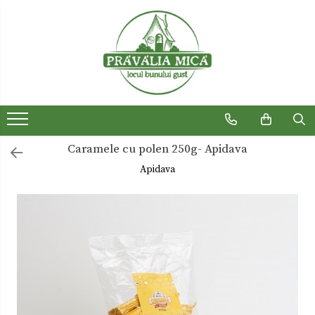
Produse traditionale
Ceaiuri
Dulceturi
Dulceturi fara zahar
Caramele cu polen 250g- Apidava
Dulciuri de casa
Apidava
Gemuri
Otet
Paste
Sirop
Sosuri
Uleiuri