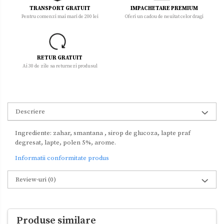
TRANSPORT GRATUIT
IMPACHETARE PREMIUM
Pentru comenzi mai mari de 200 lei
Oferi un cadou de neuitat celor dragi
RETUR GRATUIT
Ai 30 de zile sa returnezi produsul
Descriere
Ingrediente: zahar, smantana , sirop de glucoza, lapte praf
degresat, lapte, polen 5%, arome.
Informatii conformitate produs
Review-uri
(0)
Produse similare