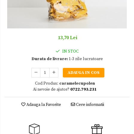
Zacusca
13,70 Lei
IN STOC
Durata de livrare:
1-3 zile lucratoare
ADAUGA IN COS
Cod Produs:
caramelecupolen
Ai nevoie de ajutor?
0722.793.231
Adauga la Favorite
Cere informatii