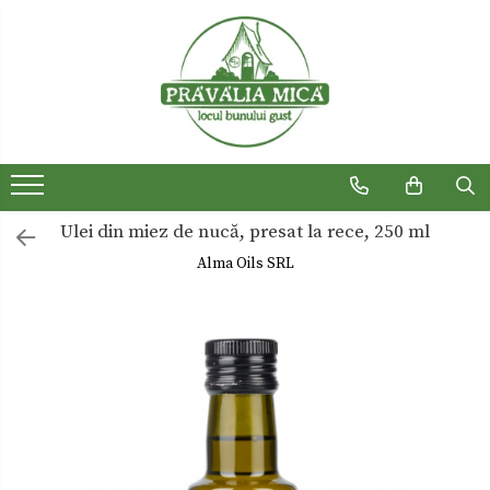
Produse traditionale
Ceaiuri
Dulceturi
Dulceturi fara zahar
Ulei din miez de nucă, presat la rece, 250 ml
Dulciuri de casa
Alma Oils SRL
Gemuri
Otet
Paste
Sirop
Sosuri
Uleiuri