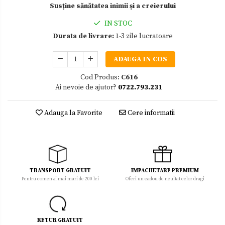
Susține sănătatea inimii și a creierului
IN STOC
Durata de livrare:
1-3 zile lucratoare
ADAUGA IN COS
Cod Produs:
C616
Ai nevoie de ajutor?
0722.793.231
Adauga la Favorite
Cere informatii
TRANSPORT GRATUIT
IMPACHETARE PREMIUM
Pentru comenzi mai mari de 200 lei
Oferi un cadou de neuitat celor dragi
RETUR GRATUIT