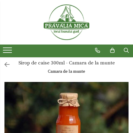
Produse traditionale
Ceaiuri
Dulceturi
Dulceturi fara zahar
Sirop de caise 300ml - Camara de la munte
Dulciuri de casa
Camara de la munte
Gemuri
Otet
Paste
Sirop
Sosuri
Uleiuri