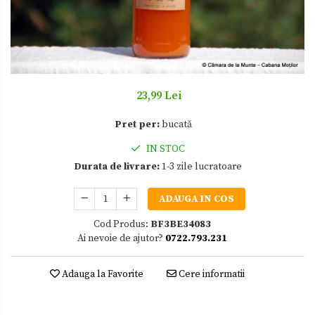
Zacusca
23,99 Lei
Pret per:
bucată
IN STOC
Durata de livrare:
1-3 zile lucratoare
ADAUGA IN COS
Cod Produs:
BF3BE34083
Ai nevoie de ajutor?
0722.793.231
Adauga la Favorite
Cere informatii