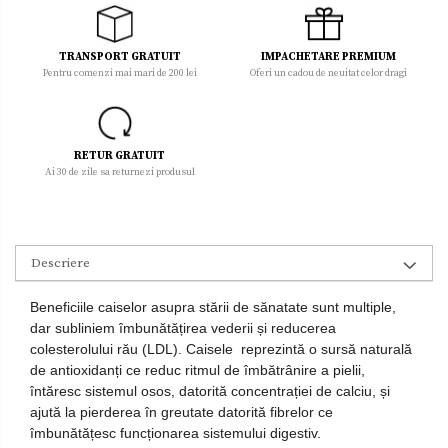
TRANSPORT GRATUIT
IMPACHETARE PREMIUM
Pentru comenzi mai mari de 200 lei
Oferi un cadou de neuitat celor dragi
RETUR GRATUIT
Ai 30 de zile sa returnezi produsul
Descriere
Beneficiile caiselor asupra stării de sănatate sunt multiple,
dar subliniem îmbunătățirea vederii și reducerea
colesterolului rău (LDL). Caisele reprezintă o sursă naturală
de antioxidanți ce reduc ritmul de îmbătrânire a pielii,
întăresc sistemul osos, datorită concentrației de calciu, și
ajută la pierderea în greutate datorită fibrelor ce
îmbunătățesc funcționarea sistemului digestiv.