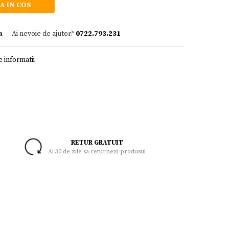
A IN COS
a
Ai nevoie de ajutor?
0722.793.231
 informatii
RETUR GRATUIT
Ai 30 de zile sa returnezi produsul