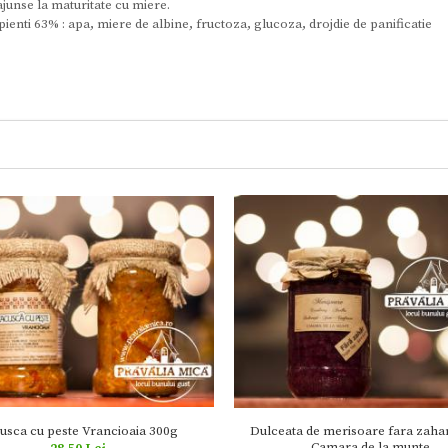
junse la maturitate cu miere.
enti 63% : apa, miere de albine, fructoza, glucoza, drojdie de panificatie
usca cu peste Vrancioaia 300g
Dulceata de merisoare fara zahar
Camara de la munte