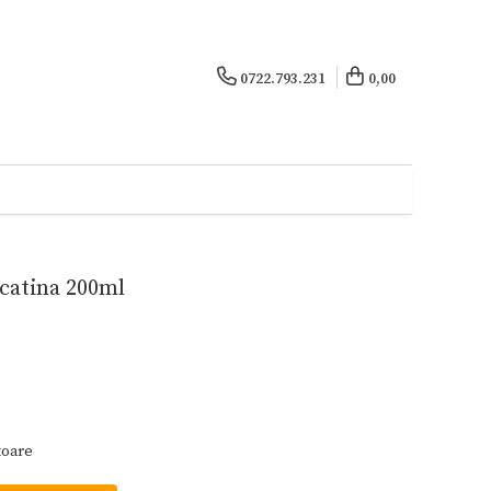
0722.793.231
0,00
 catina 200ml
toare