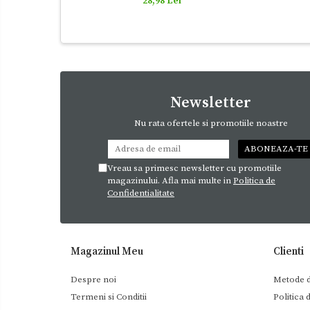
28,98 Lei
Newsletter
Nu rata ofertele si promotiile noastre
Vreau sa primesc newsletter cu promotiile
magazinului. Afla mai multe in
Politica de
Confidentialitate
Magazinul Meu
Clienti
Despre noi
Metode d
Termeni si Conditii
Politica 