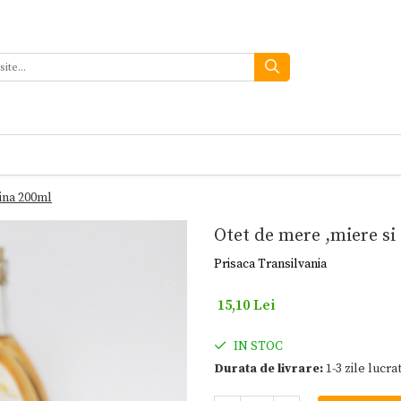
tina 200ml
Otet de mere ,miere si
Prisaca Transilvania
15,10 Lei
IN STOC
Durata de livrare:
1-3 zile lucra