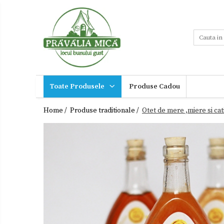
Toate Produsele
Tort de Bezea
Cosuri cadou
Produse traditionale
Toate Produsele
Produse Cadou
Ceaiuri
Miere,suplimente
miere
Dulceturi
Home /
Produse traditionale /
Otet de mere ,miere si ca
Sucuri,Vinuri
Dulceturi fara zahar
Palinca,
Tuica
Dulciuri de casa
Noutati
Gemuri
Ingrijire
Otet
personala
Paste
Cadouri
Sirop
Sosuri