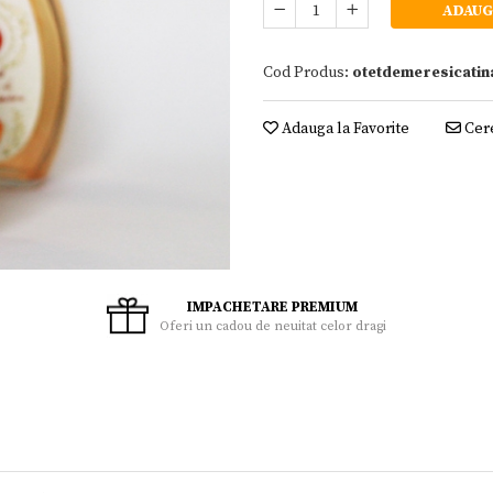
ADAUG
Cod Produs:
otetdemeresicatin
Adauga la Favorite
Cere
IMPACHETARE PREMIUM
Oferi un cadou de neuitat celor dragi