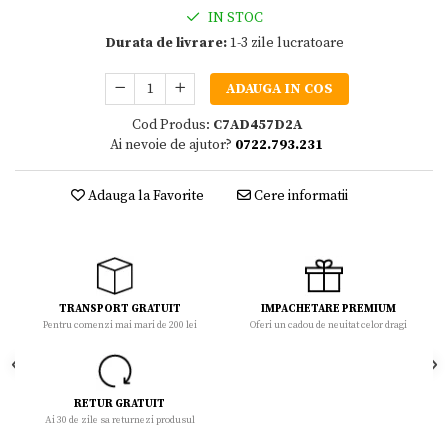
IN STOC
Durata de livrare:
1-3 zile lucratoare
ADAUGA IN COS
Cod Produs:
C7AD457D2A
Ai nevoie de ajutor?
0722.793.231
Adauga la Favorite
Cere informatii
TRANSPORT GRATUIT
IMPACHETARE PREMIUM
Pentru comenzi mai mari de 200 lei
Oferi un cadou de neuitat celor dragi
RETUR GRATUIT
Ai 30 de zile sa returnezi produsul